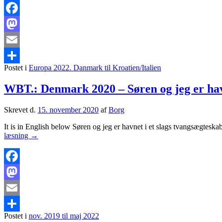
Danmark
og
Tyskland,
Facebook
2022.
Mastodon
Email
Postet i
Europa 2022. Danmark til Kroatien/Italien
Share
WBT.: Denmark 2020 – Søren og jeg er havn
Skrevet d.
15. november 2020
af
Borg
It is in English below Søren og jeg er havnet i et slags tvangsægteskab
WBT.:
læsning
→
Denmark
2020
–
Søren
Facebook
og
Mastodon
jeg
er
Email
havnet
i
Postet i
nov. 2019 til maj 2022
Share