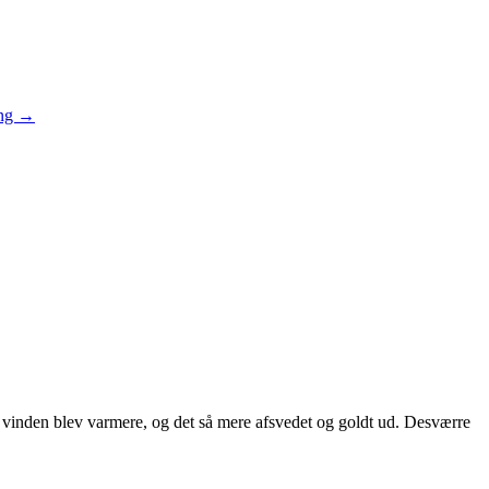
WBT.:
ing
→
5)
Fra
Italien
og
hjem
til
Danmark
,
2022
 vinden blev varmere, og det så mere afsvedet og goldt ud. Desværre