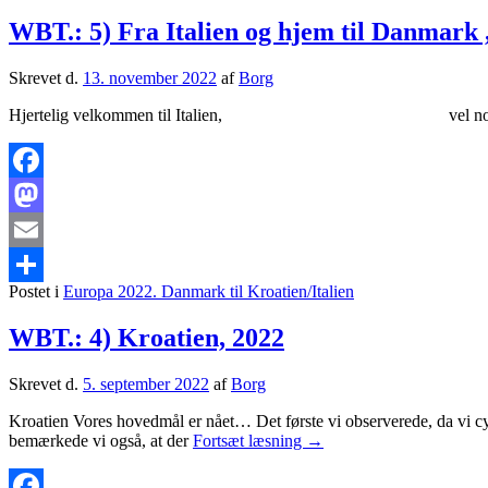
WBT.: 5) Fra Italien og hjem til Danmark 
Skrevet d.
13. november 2022
af
Borg
Hjertelig velkommen til Italien, vel nok Europas stør
Facebook
Mastodon
Email
Postet i
Europa 2022. Danmark til Kroatien/Italien
Share
WBT.: 4) Kroatien, 2022
Skrevet d.
5. september 2022
af
Borg
Kroatien Vores hovedmål er nået… Det første vi observerede, da vi cy
WBT.:
bemærkede vi også, at der
Fortsæt læsning
→
4)
Kroatien,