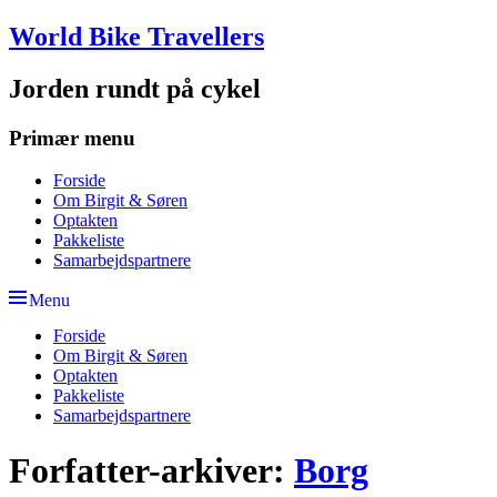
Skip
World Bike Travellers
to
content
Jorden rundt på cykel
Primær menu
Forside
Om Birgit & Søren
Optakten
Pakkeliste
Samarbejdspartnere
Menu
Forside
Om Birgit & Søren
Optakten
Pakkeliste
Samarbejdspartnere
Forfatter-arkiver:
Borg