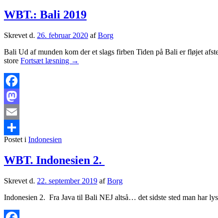
et
slags
WBT.: Bali 2019
tvangsægteskab
Skrevet d.
26. februar 2020
af
Borg
Bali Ud af munden kom der et slags firben Tiden på Bali er fløjet afs
WBT.:
store
Fortsæt læsning
→
Bali
2019
Facebook
Mastodon
Email
Postet i
Indonesien
Share
WBT. Indonesien 2.
Skrevet d.
22. september 2019
af
Borg
Indonesien 2. Fra Java til Bali NEJ altså… det sidste sted man har lyst