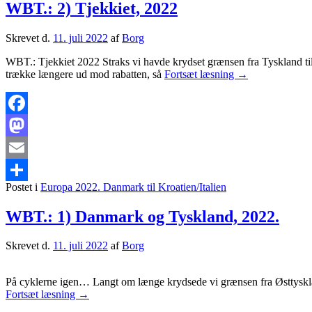
WBT.: 2) Tjekkiet, 2022
Skrevet d.
11. juli 2022
af
Borg
WBT.: Tjekkiet 2022 Straks vi havde krydset grænsen fra Tyskland til T
WBT.:
trække længere ud mod rabatten, så
Fortsæt læsning
→
2)
Tjekkiet,
2022
Facebook
Mastodon
Email
Postet i
Europa 2022. Danmark til Kroatien/Italien
Share
WBT.: 1) Danmark og Tyskland, 2022.
Skrevet d.
11. juli 2022
af
Borg
På cyklerne igen… Langt om længe krydsede vi grænsen fra Østtyskland 
WBT.:
Fortsæt læsning
→
1)