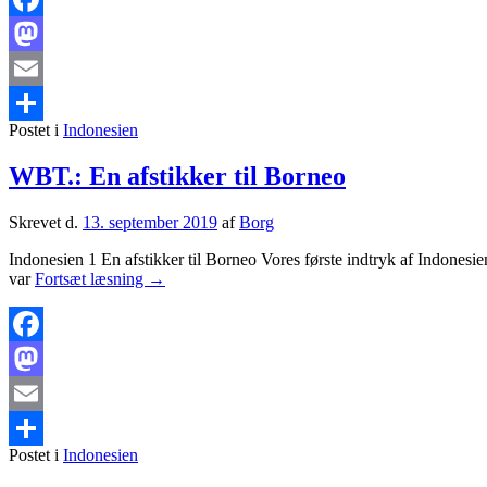
Facebook
Mastodon
Email
Postet i
Indonesien
Share
WBT.: En afstikker til Borneo
Skrevet d.
13. september 2019
af
Borg
Indonesien 1 En afstikker til Borneo Vores første indtryk af Indonesi
WBT.:
var
Fortsæt læsning
→
En
afstikker
til
Borneo
Facebook
Mastodon
Email
Postet i
Indonesien
Share