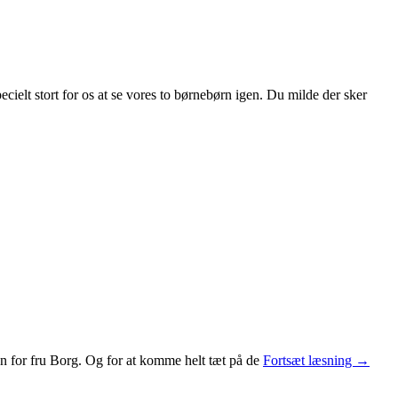
ielt stort for os at se vores to børnebørn igen. Du milde der sker
WBT.
ten for fru Borg. Og for at komme helt tæt på de
Fortsæt læsning
→
Indones
2.