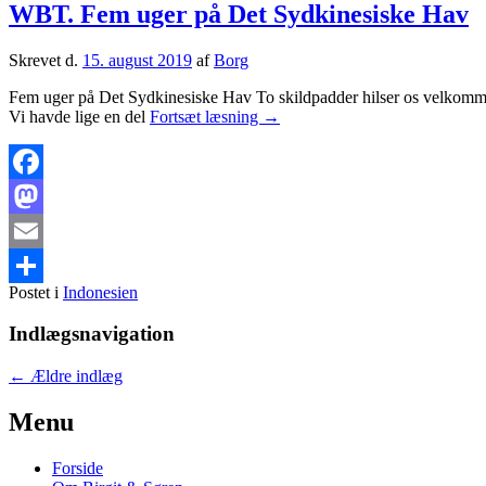
WBT. Fem uger på Det Sydkinesiske Hav
Skrevet d.
15. august 2019
af
Borg
Fem uger på Det Sydkinesiske Hav To skildpadder hilser os velkommen 
WBT.
Vi havde lige en del
Fortsæt læsning
→
Fem
uger
på
Det
Facebook
Sydkinesiske
Mastodon
Hav
Email
Postet i
Indonesien
Share
Indlægsnavigation
←
Ældre indlæg
Primary
Menu
Sidebar
Forside
Widget