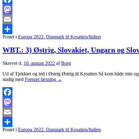
2022
Facebook
Mastodon
Email
Postet i
Europa 2022. Danmark til Kroatien/Italien
Share
WBT.: 3) Østrig, Slovakiet, Ungarn og Slo
Skrevet d.
10. august 2022
af
Borg
Ud af Tjekkiet og ind i Østrig Østrig til Kroatien Så kom både min og
WBT.:
stadig med
Fortsæt læsning
→
3)
Østrig,
Slovakiet,
Ungarn
Facebook
og
Mastodon
Slovenien,
2022
Email
Postet i
Europa 2022. Danmark til Kroatien/Italien
Share