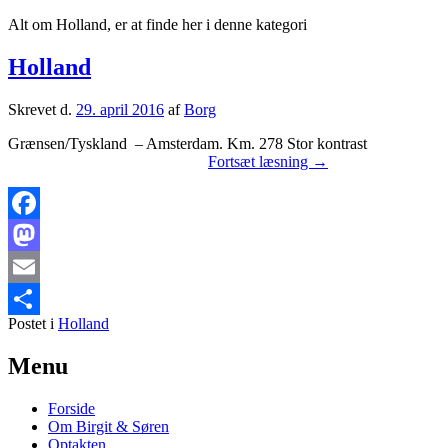
Alt om Holland, er at finde her i denne kategori
Holland
Skrevet d.
29. april 2016
af
Borg
Grænsen/Tyskland – Amsterdam. Km. 278 Stor kontrast
Holland
Fortsæt læsning
→
Facebook
Mastodon
Email
Postet i
Holland
Share
Primary
Menu
Sidebar
Forside
Widget
Om Birgit & Søren
Area
Optakten