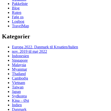
Pakkeliste
Blog
Ruten
Følg os
Logbog
TravelMap
Kategorier
Europa 2022. Danmark til Kroatien/Italien
nov. 2019 til maj 2022
Indonesien
Singapore
Malaysia
Myanmar
Thailand
Cambodja
Vietnam
Taiwan
Japan
Sydkorea
Kina – Øst
Indien
Danmark