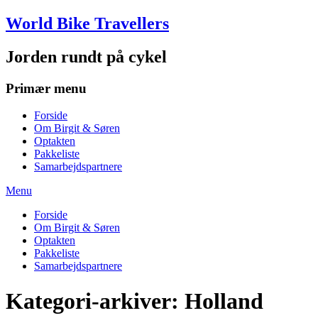
Skip
World Bike Travellers
to
content
Jorden rundt på cykel
Primær menu
Forside
Om Birgit & Søren
Optakten
Pakkeliste
Samarbejdspartnere
Menu
Forside
Om Birgit & Søren
Optakten
Pakkeliste
Samarbejdspartnere
Kategori-arkiver:
Holland