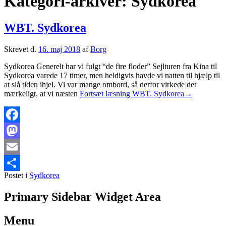
Kategori-arkiver:
Sydkorea
WBT. Sydkorea
Skrevet d.
16. maj 2018
af
Borg
Sydkorea Generelt har vi fulgt “de fire floder” Sejlturen fra Kina til
Sydkorea varede 17 timer, men heldigvis havde vi natten til hjælp til
at slå tiden ihjel. Vi var mange ombord, så derfor virkede det
mærkeligt, at vi næsten
Fortsæt læsning
WBT. Sydkorea
→
Facebook
Mastodon
Email
Postet i
Sydkorea
Share
Primary Sidebar Widget Area
Menu