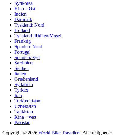
Sydkorea
Kina – Øst
Indien
Danmark
Tyskland: Nord
Holland
Tyskland. Rhinen/Mosel
Frankrig
Spanien: Nord
Portugal
Spanien: Syd
Sardinien
Sicilien
Italien
Grækenland
Sydafrika
Tyrkiet
Iran
Turkmenistan
Uzbekistan
Tajikistan
Kina – vest
Pakistan
Copyright © 2026
World Bike Travellers
. Alle rettigheder