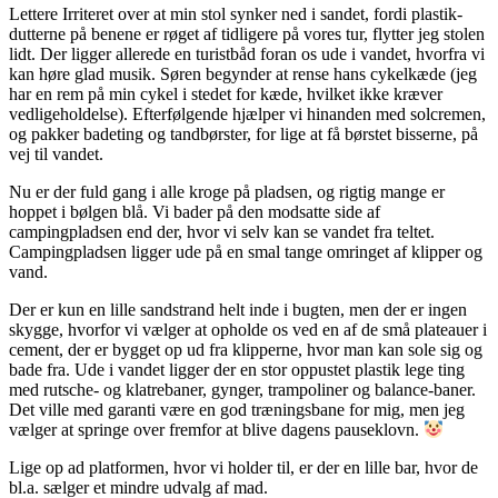
Lettere Irriteret over at min stol synker ned i sandet, fordi plastik-
dutterne på benene er røget af tidligere på vores tur, flytter jeg stolen
lidt. Der ligger allerede en turistbåd foran os ude i vandet, hvorfra vi
kan høre glad musik. Søren begynder at rense hans cykelkæde (jeg
har en rem på min cykel i stedet for kæde, hvilket ikke kræver
vedligeholdelse). Efterfølgende hjælper vi hinanden med solcremen,
og pakker badeting og tandbørster, for lige at få børstet bisserne, på
vej til vandet.
Nu er der fuld gang i alle kroge på pladsen, og rigtig mange er
hoppet i bølgen blå. Vi bader på den modsatte side af
campingpladsen end der, hvor vi selv kan se vandet fra teltet.
Campingpladsen ligger ude på en smal tange omringet af klipper og
vand.
Der er kun en lille sandstrand helt inde i bugten, men der er ingen
skygge, hvorfor vi vælger at opholde os ved en af de små plateauer i
cement, der er bygget op ud fra klipperne, hvor man kan sole sig og
bade fra. Ude i vandet ligger der en stor oppustet plastik lege ting
med rutsche- og klatrebaner, gynger, trampoliner og balance-baner.
Det ville med garanti være en god træningsbane for mig, men jeg
vælger at springe over fremfor at blive dagens pauseklovn.
Lige op ad platformen, hvor vi holder til, er der en lille bar, hvor de
bl.a. sælger et mindre udvalg af mad.