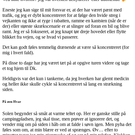
Eneste jeg kan sige til mit forsvar er, at der har været pænt med
trafik, og jeg er dybt koncentreret for at følge den hvide streg i
vejkanten og ikke at ryge i rabatten, ramme en kantsten (når de er
der) eller største skrækscenarie er at slingre ud foran en bil og blive
ramt. Jeg er så fokuseret, at jeg knapt tør dreje hovedet eller flytte
blikket fra vejen, og se hvad vi passerer.
Det kan godt føles temmelig drænende at være så koncentreret (for
mig i hvert fald).
På disse to dage har jeg været tæt på at opgive turen videre og tage
et tog hjem til Dk.
Heldigvis var det kun i tankerne, da jeg hverken har glemt medicin
og heller ikke skulle cykle så koncentreret så lang en strækning
siden.
På øen Hvar
Solen begynder så småt at varme teltet op. Her er ganske stille på
campingpladsen, jeg skal tisse, men prøver at ignorere det, og
vender mig om på siden i håb om at falde i søvn igen. Men pyha det
føles som om, at min blære er ved at sprænges. Øv… efter to