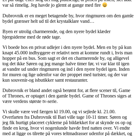
var så rimelig. Jeg havde jo glemt at gange med fire
Dubrovnik er en meget betagende by, hvor ringmuren om den gamle
bydel grænser helt ud til det krystalklare vand…
Byen er utrolig charmerende, og den nyere bydel klæder
bjergsiderne med de røde tage.
Vi boede hos en privat udlejer i den nyere bydel. Men en by på kun
knapt 45.000 indbyggere er relativt nem at komme rundt i, hvis man
hopper på en bus. Som sagt er det en charmerende by, og alligevel
tog det ikke Søren og jeg mange halve timer før, vi var klar til igen
at vandre ud under ringmuren og ind i den nyere bydel igen. Inden
for muren og lige udenfor var der proppet med turister, og der var
kun souvenir-og isbutikker samt restauranter.
Dubrovnik er bland andet også berømt for, at flere scener til, Game
of Thrones, er optaget i den gamle bydel. Game of Thrones siges at
være verdens største tv-serie.
Vi skulle være ved færgen kl 19.00, og vi sejlede kl. 21.00.
Overfarten fra Dubrovnik til Bari ville tage 10-11 timer. Søren og
jeg fik hurtigt placeret cyklerne på bildækket for at skynde os op og
finde en krog, hvor vi nogenlunde havde fred natten over. Vi endte
med at ligge os tilrette på vores teltmadrasser udenfor på dækket, og