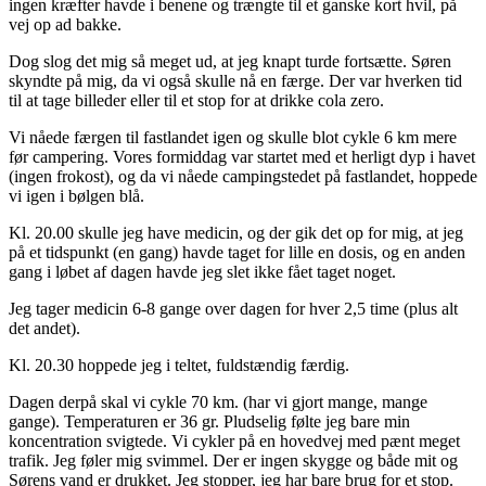
ingen kræfter havde i benene og trængte til et ganske kort hvil, på
vej op ad bakke.
Dog slog det mig så meget ud, at jeg knapt turde fortsætte. Søren
skyndte på mig, da vi også skulle nå en færge. Der var hverken tid
til at tage billeder eller til et stop for at drikke cola zero.
Vi nåede færgen til fastlandet igen og skulle blot cykle 6 km mere
før campering. Vores formiddag var startet med et herligt dyp i havet
(ingen frokost), og da vi nåede campingstedet på fastlandet, hoppede
vi igen i bølgen blå.
Kl. 20.00 skulle jeg have medicin, og der gik det op for mig, at jeg
på et tidspunkt (en gang) havde taget for lille en dosis, og en anden
gang i løbet af dagen havde jeg slet ikke fået taget noget.
Jeg tager medicin 6-8 gange over dagen for hver 2,5 time (plus alt
det andet).
Kl. 20.30 hoppede jeg i teltet, fuldstændig færdig.
Dagen derpå skal vi cykle 70 km. (har vi gjort mange, mange
gange). Temperaturen er 36 gr. Pludselig følte jeg bare min
koncentration svigtede. Vi cykler på en hovedvej med pænt meget
trafik. Jeg føler mig svimmel. Der er ingen skygge og både mit og
Sørens vand er drukket. Jeg stopper, jeg har bare brug for et stop.