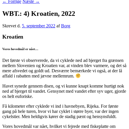
←
Forrige
Næste
→
WBT.: 4) Kroatien, 2022
Skrevet d.
5. september 2022
af
Borg
Kroatien
Vores hovedmål er nået…
Det første vi observerede, da vi cyklede ned ad bjerget fra grænsen
mellem Slovenien og Kroatien var, at vinden blev varmere, og det så
mere afsvedet og goldt ud. Desværre bemærkede vi også, at der lå
affald i rabatten med jævne mellemrum.
Havet synede gennem disen, og vi kunne knapt komme hurtigt nok
ned af bjerget til vandet. Gensynet med vandet efter syv uger, gjorde
os helt euforiske.
Få kilometer efter cyklede vi ind i havnebyen, Rijeka. For første
gang på hele turen, hvor vi har cyklet i større byer, var der ingen
cykelstier. Men heldigvis kører de stadig pænt og hensynsfuldt.
Vores hovedmål var nået, hvilket vi fejrede med fiskeplatte om