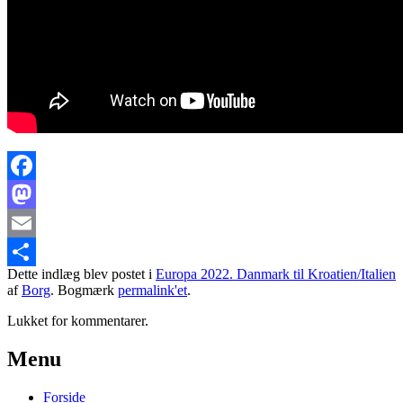
Facebook
Mastodon
Email
Dette indlæg blev postet i
Europa 2022. Danmark til Kroatien/Italien
Share
af
Borg
. Bogmærk
permalink'et
.
Lukket for kommentarer.
Primary
Menu
Sidebar
Forside