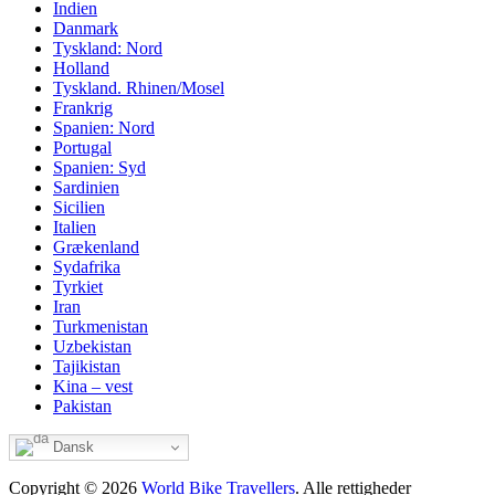
Indien
Danmark
Tyskland: Nord
Holland
Tyskland. Rhinen/Mosel
Frankrig
Spanien: Nord
Portugal
Spanien: Syd
Sardinien
Sicilien
Italien
Grækenland
Sydafrika
Tyrkiet
Iran
Turkmenistan
Uzbekistan
Tajikistan
Kina – vest
Pakistan
Dansk
Copyright © 2026
World Bike Travellers
. Alle rettigheder