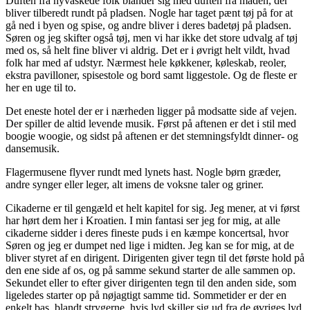
Duften fra nyvaskede folk blander sig med duften fra maden, der
bliver tilberedt rundt på pladsen. Nogle har taget pænt tøj på for at
gå ned i byen og spise, og andre bliver i deres badetøj på pladsen.
Søren og jeg skifter også tøj, men vi har ikke det store udvalg af tøj
med os, så helt fine bliver vi aldrig. Det er i øvrigt helt vildt, hvad
folk har med af udstyr. Nærmest hele køkkener, køleskab, reoler,
ekstra pavilloner, spisestole og bord samt liggestole. Og de fleste er
her en uge til to.
Det eneste hotel der er i nærheden ligger på modsatte side af vejen.
Der spiller de altid levende musik. Først på aftenen er det i stil med
boogie woogie, og sidst på aftenen er det stemningsfyldt dinner- og
dansemusik.
Flagermusene flyver rundt med lynets hast. Nogle børn græder,
andre synger eller leger, alt imens de voksne taler og griner.
Cikaderne er til gengæld et helt kapitel for sig. Jeg mener, at vi først
har hørt dem her i Kroatien. I min fantasi ser jeg for mig, at alle
cikaderne sidder i deres fineste puds i en kæmpe koncertsal, hvor
Søren og jeg er dumpet ned lige i midten. Jeg kan se for mig, at de
bliver styret af en dirigent. Dirigenten giver tegn til det første hold på
den ene side af os, og på samme sekund starter de alle sammen op.
Sekundet eller to efter giver dirigenten tegn til den anden side, som
ligeledes starter op på nøjagtigt samme tid. Sommetider er der en
enkelt bas, blandt strygerne, hvis lyd skiller sig ud fra de øvriges lyd.