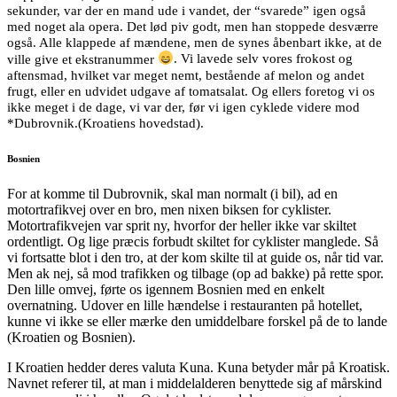
sekunder, var der en mand ude i vandet, der “svarede” igen også
med noget ala opera. Det lød piv godt, men han stoppede desværre
også. Alle klappede af mændene, men de synes åbenbart ikke, at de
ville give et ekstranummer
. Vi lavede selv vores frokost og
aftensmad, hvilket var meget nemt, bestående af melon og andet
frugt, eller en udvidet udgave af tomatsalat. Og ellers foretog vi os
ikke meget i de dage, vi var der, før vi igen cyklede videre mod
*Dubrovnik.(Kroatiens hovedstad).
Bosnien
For at komme til Dubrovnik, skal man normalt (i bil), ad en
motortrafikvej over en bro, men nixen biksen for cyklister.
Motortrafikvejen var sprit ny, hvorfor der heller ikke var skiltet
ordentligt. Og lige præcis forbudt skiltet for cyklister manglede. Så
vi fortsatte blot i den tro, at der kom skilte til at guide os, når tid var.
Men ak nej, så mod trafikken og tilbage (op ad bakke) på rette spor.
Den lille omvej, førte os igennem Bosnien med en enkelt
overnatning. Udover en lille hændelse i restauranten på hotellet,
kunne vi ikke se eller mærke den umiddelbare forskel på de to lande
(Kroatien og Bosnien).
I Kroatien hedder deres valuta Kuna. Kuna betyder mår på Kroatisk.
Navnet referer til, at man i middelalderen benyttede sig af mårskind