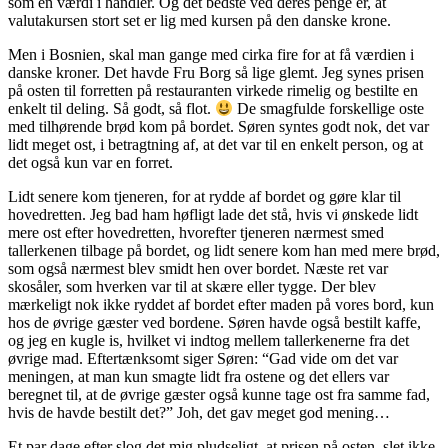
som en værdi i handler. Og det bedste ved deres penge er, at
valutakursen stort set er lig med kursen på den danske krone.
Men i Bosnien, skal man gange med cirka fire for at få værdien i
danske kroner. Det havde Fru Borg så lige glemt. Jeg synes prisen
på osten til forretten på restauranten virkede rimelig og bestilte en
enkelt til deling. Så godt, så flot.
De smagfulde forskellige oste
med tilhørende brød kom på bordet. Søren syntes godt nok, det var
lidt meget ost, i betragtning af, at det var til en enkelt person, og at
det også kun var en forret.
Lidt senere kom tjeneren, for at rydde af bordet og gøre klar til
hovedretten. Jeg bad ham høfligt lade det stå, hvis vi ønskede lidt
mere ost efter hovedretten, hvorefter tjeneren nærmest smed
tallerkenen tilbage på bordet, og lidt senere kom han med mere brød,
som også nærmest blev smidt hen over bordet. Næste ret var
skosåler, som hverken var til at skære eller tygge. Der blev
mærkeligt nok ikke ryddet af bordet efter maden på vores bord, kun
hos de øvrige gæster ved bordene. Søren havde også bestilt kaffe,
og jeg en kugle is, hvilket vi indtog mellem tallerkenerne fra det
øvrige mad. Eftertænksomt siger Søren: “Gad vide om det var
meningen, at man kun smagte lidt fra ostene og det ellers var
beregnet til, at de øvrige gæster også kunne tage ost fra samme fad,
hvis de havde bestilt det?” Joh, det gav meget god mening…
Et par dage efter slog det mig pludseligt, at prisen på osten, slet ikke