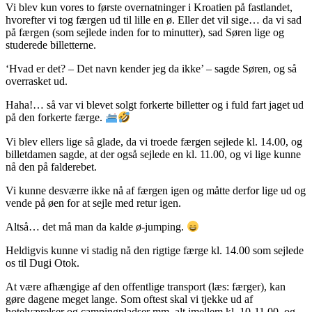
Vi blev kun vores to første overnatninger i Kroatien på fastlandet,
hvorefter vi tog færgen ud til lille en ø. Eller det vil sige… da vi sad
på færgen (som sejlede inden for to minutter), sad Søren lige og
studerede billetterne.
‘Hvad er det? – Det navn kender jeg da ikke’ – sagde Søren, og så
overrasket ud.
Haha!… så var vi blevet solgt forkerte billetter og i fuld fart jaget ud
på den forkerte færge.
Vi blev ellers lige så glade, da vi troede færgen sejlede kl. 14.00, og
billetdamen sagde, at der også sejlede en kl. 11.00, og vi lige kunne
nå den på falderebet.
Vi kunne desværre ikke nå af færgen igen og måtte derfor lige ud og
vende på øen for at sejle med retur igen.
Altså… det må man da kalde ø-jumping.
Heldigvis kunne vi stadig nå den rigtige færge kl. 14.00 som sejlede
os til Dugi Otok.
At være afhængige af den offentlige transport (læs: færger), kan
gøre dagene meget lange. Som oftest skal vi tjekke ud af
hotelværelser og campingpladser mm. alt imellem kl. 10-11.00, og