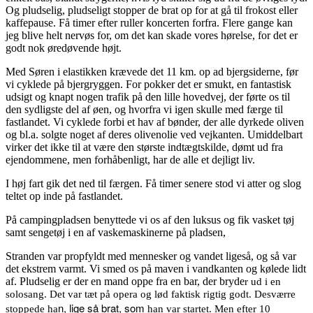
Og pludselig, pludseligt stopper de brat op for at gå til frokost eller
kaffepause. Få timer efter ruller koncerten forfra. Flere gange kan
jeg blive helt nervøs for, om det kan skade vores hørelse, for det er
godt nok øredøvende højt.
Med Søren i elastikken krævede det 11 km. op ad bjergsiderne, før
vi cyklede på bjergryggen. For pokker det er smukt, en fantastisk
udsigt og knapt nogen trafik på den lille hovedvej, der førte os til
den sydligste del af øen, og hvorfra vi igen skulle med færge til
fastlandet. Vi cyklede forbi et hav af bønder, der alle dyrkede oliven
og bl.a. solgte noget af deres olivenolie ved vejkanten. Umiddelbart
virker det ikke til at være den største indtægtskilde, dømt ud fra
ejendommene, men forhåbenligt, har de alle et dejligt liv.
I høj fart gik det ned til færgen. Få timer senere stod vi atter og slog
teltet op inde på fastlandet.
På campingpladsen benyttede vi os af den luksus og fik vasket tøj
samt sengetøj i en af vaskemaskinerne på pladsen,
Stranden var propfyldt med mennesker og vandet ligeså, og så var
det ekstrem varmt. Vi smed os på maven i vandkanten og kølede lidt
af. Pludselig er der en mand oppe fra en bar, der bryde
r ud i en
solosang. Det var tæt på opera og lød faktisk rigtig godt. Desværre
n, lige så brat, som
stoppede ha
han var startet. Men efter 10