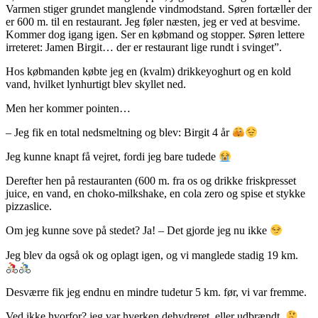
Varmen stiger grundet manglende vindmodstand. Søren fortæller der
er 600 m. til en restaurant. Jeg føler næsten, jeg er ved at besvime.
Kommer dog igang igen. Ser en købmand og stopper. Søren lettere
irreteret: Jamen Birgit… der er restaurant lige rundt i svinget”.
Hos købmanden købte jeg en (kvalm) drikkeyoghurt og en kold
vand, hvilket lynhurtigt blev skyllet ned.
Men her kommer pointen…
– Jeg fik en total nedsmeltning og blev: Birgit 4 år
Jeg kunne knapt få vejret, fordi jeg bare tudede
Derefter hen på restauranten (600 m. fra os og drikke friskpresset
juice, en vand, en choko-milkshake, en cola zero og spise et stykke
pizzaslice.
Om jeg kunne sove på stedet? Ja! – Det gjorde jeg nu ikke
Jeg blev da også ok og oplagt igen, og vi manglede stadig 19 km.
Desværre fik jeg endnu en mindre tudetur 5 km. før, vi var fremme.
Ved ikke hvorfor? jeg var hverken dehydreret
eller udbrændt.