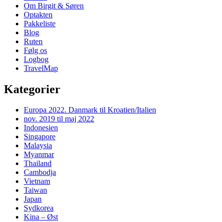
Widget
Om Birgit & Søren
Area
Optakten
Pakkeliste
Blog
Ruten
Følg os
Logbog
TravelMap
Kategorier
Europa 2022. Danmark til Kroatien/Italien
nov. 2019 til maj 2022
Indonesien
Singapore
Malaysia
Myanmar
Thailand
Cambodja
Vietnam
Taiwan
Japan
Sydkorea
Kina – Øst