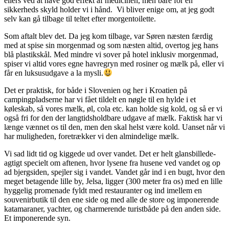
ellers ved at have god effekt af medicinen, men bare for en
sikkerheds skyld holder vi i hånd. Vi bliver enige om, at jeg godt
selv kan gå tilbage til teltet efter morgentoilette.
Som aftalt blev det. Da jeg kom tilbage, var Søren næsten færdig
med at spise sin morgenmad og som næsten altid, overtog jeg hans
blå plastikskål. Med mindre vi sover på hotel inklusiv morgenmad,
spiser vi altid vores egne havregryn med rosiner og mælk på, eller vi
får en luksusudgave a la mysli.
Det er praktisk, for både i Slovenien og her i Kroatien på
campingpladserne har vi fået tildelt en nøgle til en hylde i et
køleskab, så vores mælk, øl, cola etc. kan holde sig kold, og så er vi
også fri for den der langtidsholdbare udgave af mælk. Faktisk har vi
længe vænnet os til den, men den skal helst være kold. Uanset når vi
har muligheden, foretrækker vi den almindelige mælk.
Vi sad lidt tid og kiggede ud over vandet. Det er helt glansbillede-
agtigt specielt om aftenen, hvor lysene fra husene ved vandet og op
ad bjergsiden, spejler sig i vandet. Vandet går ind i en bugt, hvor den
meget betagende lille by, Jelsa, ligger (300 meter fra os) med en lille
hyggelig promenade fyldt med restauranter og ind imellem en
souvenirbutik til den ene side og med alle de store og imponerende
katamaraner, yachter, og charmerende turistbåde på den anden side.
Et imponerende syn.