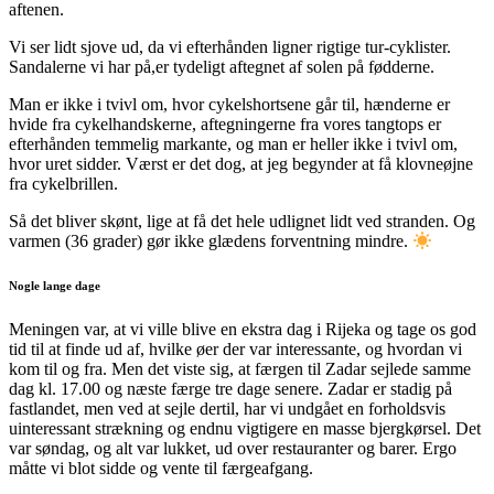
aftenen.
Vi ser lidt sjove ud, da vi efterhånden ligner rigtige tur-cyklister.
Sandalerne vi har på,er tydeligt aftegnet af solen på fødderne.
Man er ikke i tvivl om, hvor cykelshortsene går til, hænderne er
hvide fra cykelhandskerne, aftegningerne fra vores tangtops er
efterhånden temmelig markante, og man er heller ikke i tvivl om,
hvor uret sidder. Værst er det dog, at jeg begynder at få klovneøjne
fra cykelbrillen.
Så det bliver skønt, lige at få det hele udlignet lidt ved stranden. Og
varmen (36 grader) gør ikke glædens forventning mindre.
Nogle lange dage
Meningen var, at vi ville blive en ekstra dag i Rijeka og tage os god
tid til at finde ud af, hvilke øer der var interessante, og hvordan vi
kom til og fra. Men det viste sig, at færgen til Zadar sejlede samme
dag kl. 17.00 og næste færge tre dage senere. Zadar er stadig på
fastlandet, men ved at sejle dertil, har vi undgået en forholdsvis
uinteressant strækning og endnu vigtigere en masse bjergkørsel. Det
var søndag, og alt var lukket, ud over restauranter og barer. Ergo
måtte vi blot sidde og vente til færgeafgang.