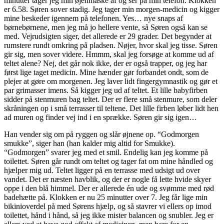
minutter tager jeg min øjenmaske af og ser på min telefon. Klokken
er 6.58. Søren sover stadig. Jeg tager min morgen-medicin og kigger
mine beskeder igennem på telefonen. Yes… nye snaps af
børnebørnene, men jeg må jo hellere vente, så Søren også kan se
med. Vejrudsigten siger, det allerede er 29 grader. Det begynder at
rumstere rundt omkring på pladsen. Nøjer, hvor skal jeg tisse. Søren
gir sig, men sover videre. Hmmm, skal jeg forsøge at komme ud af
teltet alene? Nej, det går nok ikke, der er også trapper, og jeg har
først lige taget medicin. Mine hænder gør forbandet ondt, som de
plejer at gøre om morgenen. Jeg laver lidt fingergymnastik og gør et
par grimasser imens. Så kigger jeg ud af teltet. Et lille babyfirben
sidder på stenmuren bag teltet. Der er flere små stenmure, som deler
skråningen op i små terrasser til teltene. Det lille firben løber lidt hen
ad muren og finder vej ind i en sprække. Søren gir sig igen…
Han vender sig om på ryggen og slår øjnene op. “Godmorgen
smukke”, siger han (han kalder mig altid for Smukke).
“Godmorgen” svarer jeg med et smil. Endelig kan jeg komme på
toilettet. Søren går rundt om teltet og tager fat om mine håndled og
hjælper mig ud. Teltet ligger på en terrasse med udsigt ud over
vandet. Det er næsten havblik, og der er nogle få lette hvide skyer
oppe i den blå himmel. Der er allerede én ude og svømme med rød
badehætte på. Klokken er nu 25 minutter over 7. Jeg får lige min
bikinioverdel på med Sørens hjælp, og så stavrer vi ellers op imod
toilettet, hånd i hånd, så jeg ikke mister balancen og snubler. Jeg er