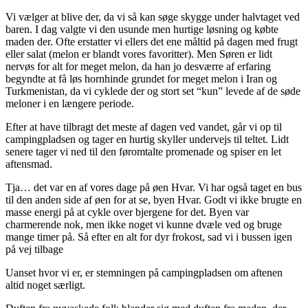
Vi vælger at blive der, da vi så kan søge skygge under halvtaget ved
baren. I dag valgte vi den usunde men hurtige løsning og købte
maden der. Ofte erstatter vi ellers det ene måltid på dagen med frugt
eller salat (melon er blandt vores favoritter). Men Søren er lidt
nervøs for alt for meget melon, da han jo desværre af erfaring
begyndte at få løs hornhinde grundet for meget melon i Iran og
Turkmenistan, da vi cyklede der og stort set “kun” levede af de søde
meloner i en længere periode.
Efter at have tilbragt det meste af dagen ved vandet, går vi op til
campingpladsen og tager en hurtig skyller undervejs til teltet. Lidt
senere tager vi ned til den føromtalte promenade og spiser en let
aftensmad.
Tja… det var en af vores dage på øen Hvar. Vi har også taget en bus
til den anden side af øen for at se, byen Hvar. Godt vi ikke brugte en
masse energi på at cykle over bjergene for det. Byen var
charmerende nok, men ikke noget vi kunne dvæle ved og bruge
mange timer på. Så efter en alt for dyr frokost, sad vi i bussen igen
på vej tilbage
Uanset hvor vi er, er stemningen på campingpladsen om aftenen
altid noget særligt.