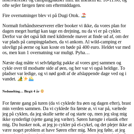
ofte sejler færgen først om eftermiddagen.
Fire overnatninger blev vi på Dugi Otok.
Normalt forhåndsreserverer eller booker vi ikke, da vores plan for
dagen meget hurtigt kan tage en drejning, nu da vi er på cykler.
Derfor var det også lidt med kildrende maver at finde ud af, om der
var plads på campingpladsen, da vi ankom. Al wild-camping er
ulovligt på øerne og kan koste en bøde på 400 euro. Heldet var med
os, men kun 1 overnatning var muligt. Pyha…
Næste dag måtte vi selvfølgelig pakke al vores grej sammen og
cykle over til modsatte side af øen, og her var vi også heldige. To
pladser var ledige, og vi nød godt af de afslappende dage ved og i
vandet.
Nedsmelting… Birgit 4 år
For første gang på turen (da vi cyklede fra øen og dagen efter), brast
min verden sammen. Da vi cyklede fra første ø, vi var på, væltede
jeg på cyklen, da jeg skulle sætte af og starte op, men jeg slog mig
ikke synderligt (sjette gang jeg vælter). Søren hængte i elastik efter
mig. Du husker nok, at jeg jo cykler på el-cykel, og det plejer ikke at
være noget problem at have Søren efter mig. Men jeg følte, at jeg