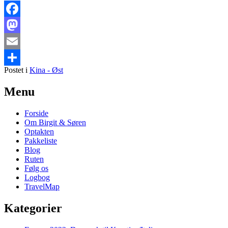
1
–
En
Facebook
kæmpe
Mastodon
kontrast
Email
Postet i
Kina - Øst
Share
Primary
Menu
Sidebar
Forside
Widget
Om Birgit & Søren
Area
Optakten
Pakkeliste
Blog
Ruten
Følg os
Logbog
TravelMap
Kategorier