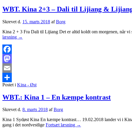
WBT. Kina 2+3 – Dali til Lijiang & Lijiang
Skrevet d.
15. marts 2018
af
Borg
Kina 2 + 3 Fra Dali til Lijiang Det er altid koldt om morgenen, når v
WBT.
læsning
→
Kina
2+3
–
Dali
Facebook
til
Mastodon
Lijiang
&
Email
Lijiang
til
Postet i
Kina - Øst
Share
Ninglang
WBT.: Kina 1 – En kæmpe kontrast
Skrevet d.
8. marts 2018
af
Borg
Kina 1 Sydøst Kina En kæmpe kontrast… 19.02.2018 lander vi i Kina.
WBT.:
gang i det nordvestlige
Fortsæt læsning
→
Kina