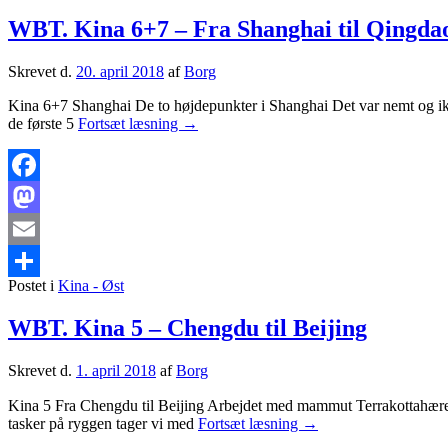
WBT. Kina 6+7 – Fra Shanghai til Qingda
Skrevet d.
20. april 2018
af
Borg
Kina 6+7 Shanghai De to højdepunkter i Shanghai Det var nemt og ikk
WBT.
de første 5
Fortsæt læsning
→
Kina
6+7
–
Fra
Facebook
Shanghai
Mastodon
til
Qingdao
Email
Postet i
Kina - Øst
Share
WBT. Kina 5 – Chengdu til Beijing
Skrevet d.
1. april 2018
af
Borg
Kina 5 Fra Chengdu til Beijing Arbejdet med mammut Terrakottahæren
WBT.
tasker på ryggen tager vi med
Fortsæt læsning
→
Kina