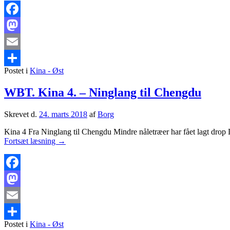
5
–
Chengdu
Facebook
til
Mastodon
Beijing
Email
Postet i
Kina - Øst
Share
WBT. Kina 4. – Ninglang til Chengdu
Skrevet d.
24. marts 2018
af
Borg
Kina 4 Fra Ninglang til Chengdu Mindre nåletræer har fået lagt drop D
WBT.
Fortsæt læsning
→
Kina
4.
–
Ninglang
Facebook
til
Mastodon
Chengdu
Email
Postet i
Kina - Øst
Share