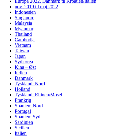
Europa 2022. Danmark til Kroatien/Italien
nov. 2019 til maj 2022
Indonesien
Singapore
Malaysia
Myanmar
Thailand
Cambodja
Vietnam
Taiwan
Japan
Sydkorea
Kina – Øst
Indien
Danmark
Tyskland: Nord
Holland
Tyskland. Rhinen/Mosel
Frankrig
Spanien: Nord
Portugal
Spanien: Syd
Sardinien
Sicilien
Italien