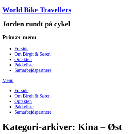
Skip
World Bike Travellers
to
content
Jorden rundt på cykel
Primær menu
Forside
Om Birgit & Søren
Optakten
Pakkeliste
Samarbejdspartnere
Menu
Forside
Om Birgit & Søren
Optakten
Pakkeliste
Samarbejdspartnere
Kategori-arkiver:
Kina – Øst