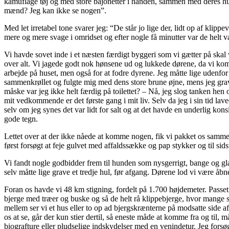
kamuflage tøj og med store bajonetter i hånden, sammen med deres hu
mænd? Jeg kan ikke se nogen”.
Med let irretabel tone svarer jeg: “De står jo lige der, lidt op af kl
mere og mere svage i omridset og efter nogle få minutter var de helt 
Vi havde sovet inde i et næsten færdigt byggeri som vi gætter på skal 
over alt. Vi jagede godt nok hønsene ud og lukkede dørene, da vi kom. 
arbejde på huset, men også for at fodre dyrene. Jeg måtte lige udenfo
sammenkrøllet og fulgte mig med dens store brune øjne, mens jeg gra
måske var jeg ikke helt færdig på toilettet? – Nå, jeg slog tanken he
mit vedkommende er det første gang i mit liv. Selv da jeg i sin tid lav
selv om jeg synes det var lidt for salt og at det havde en underlig ko
gode tegn.
Lettet over at der ikke nåede at komme nogen, fik vi pakket os sammen 
først forsøgt at feje gulvet med affaldssække og pap stykker og til sids
Vi fandt nogle godbidder frem til hunden som nysgerrigt, bange og g
selv måtte lige grave et tredje hul, før afgang. Dørene lod vi være åbn
Foran os havde vi 48 km stigning, fordelt på 1.700 højdemeter. Passet 
bjerge med træer og buske og så de helt rå klippebjerge, hvor mange 
mellem ser vi et hus eller to op ad bjergskrænterne på modsatte side a
os at se, går der kun stier dertil, så eneste måde at komme fra og til
biografture eller pludselige indskydelser med en venindetur. Jeg forsøg