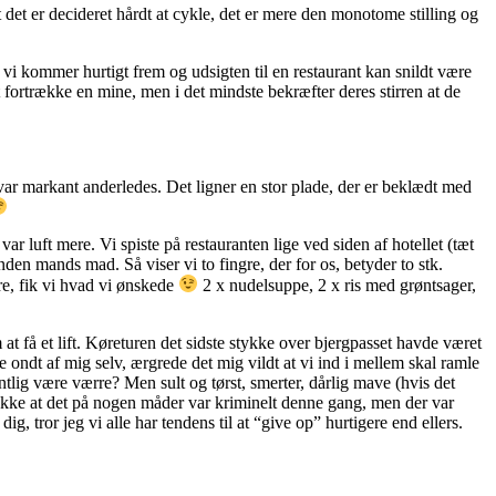
t det er decideret hårdt at cykle, det er mere den monotome stilling og
t vi kommer hurtigt frem og udsigten til en restaurant kan snildt være
t fortrække en mine, men i det mindste bekræfter deres stirren at de
ar markant anderledes. Det ligner en stor plade, der er beklædt med
 var luft mere. Vi spiste på restauranten lige ved siden af hotellet (tæt
den mands mad. Så viser vi to fingre, der for os, betyder to stk.
re, fik vi hvad vi ønskede
2 x nudelsuppe, 2 x ris med grøntsager,
 at få et lift. Køreturen det sidste stykke over bjergpasset havde været
e ondt af mig selv, ærgrede det mig vildt at vi ind i mellem skal ramle
entlig være værre? Men sult og tørst, smerter, dårlig mave (hvis det
. Ikke at det på nogen måder var kriminelt denne gang, men der var
, tror jeg vi alle har tendens til at “give op” hurtigere end ellers.