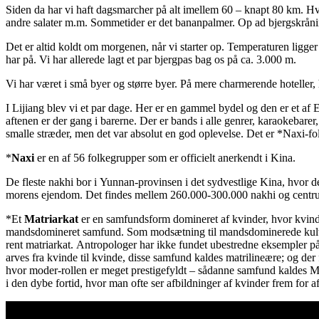
Siden da har vi haft dagsmarcher på alt imellem 60 – knapt 80 km. Hve
andre salater m.m. Sommetider er det bananpalmer. Op ad bjergskråninger
Det er altid koldt om morgenen, når vi starter op. Temperaturen ligger 
har på. Vi har allerede lagt et par bjergpas bag os på ca. 3.000 m.
Vi har været i små byer og større byer. På mere charmerende hoteller, 
I Lijiang blev vi et par dage. Her er en gammel bydel og den er et a
aftenen er der gang i barerne. Der er bands i alle genrer, karaokebar
smalle stræder, men det var absolut en god oplevelse. Det er *Naxi-fol
*
Naxi
er en af 56 folkegrupper som er officielt anerkendt i Kina.
De fleste nakhi bor i Yunnan-provinsen i det sydvestlige Kina, hvor de
morens ejendom. Det findes mellem 260.000-300.000 nakhi og centrum
*Et
Matriarkat
er en samfundsform domineret af kvinder, hvor kvinder
mandsdomineret samfund. Som modsætning til mandsdominerede kulture
rent matriarkat. Antropologer har ikke fundet ubestredne eksempler 
arves fra kvinde til kvinde, disse samfund kaldes matrilineære; og der
hvor moder-rollen er meget prestigefyldt – sådanne samfund kaldes Ma
i den dybe fortid, hvor man ofte ser afbildninger af kvinder frem for 