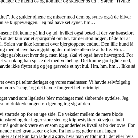
så opdager de mænd os og kommer og skælder os ud”. Søren: “Hvilke
lodret”. Jeg gnider øjnene og misser med dem og synes også de bliver
g kun se klippevæggen. Jeg må have set syner, hm…
nsene frit kunne gå ind og ud, hvilket også betød at der var hønselort
 at det kun var et spørgsmål om tid, før der stod nogen, både for at
mel. Solen var ikke kommet over bjergtoppene endnu. Den lille hund lå
ing med at lave havregrød og der duftede allerede af kaffe. Hm…
odigt gasblusset hver dag, men idag, skal vi også have havregrød. For
t det var ok og han spiste det med velbehag. Det kunne godt glide ned,
havde ikke flyttet sig og jeg gravede et nyt hul. Hm, hm, hm… Ikke så
vet oven på teltunderlaget og vores madrasser. Vi havde selvfølgelig
 om vores “seng” og det havde fungeret hel fortrinligt.
oget vand som ligeledes blev modtaget med slubrende nydelse. Jeg
r snart dukkede nogen op igen og tog sig af den.
 vi startede op for en uge side. De veksler mellem de mere bløde
skred og der ligger store sten og klippestykker på vejen. Ind i
et må godt nok være en ensom og anderledes livstil at bo der ovre. For
forsynende med grøntsager og kød fra høns og geder m.m. Ingen
ker at det kun kan lade sig gøre, hvis man er født ind i det eller hvis