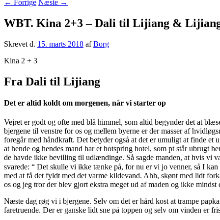
←
Forrige
Næste
→
WBT. Kina 2+3 – Dali til Lijiang & Lijiang
Skrevet d.
15. marts 2018
af
Borg
Kina 2 + 3
Fra Dali til Lijiang
Det er altid koldt om morgenen, når vi starter op
Vejret er godt og ofte med blå himmel, som altid begynder det at bl
bjergene til venstre for os og mellem byerne er der masser af hvidløgs
foregår med håndkraft. Det betyder også at det er umuligt at finde et u
at hende og hendes mand har et hotspring hotel, som pt står ubrugt hen, 
de havde ikke bevilling til udlændinge. Så sagde manden, at hvis vi var
svarede: “ Det skulle vi ikke tænke på, for nu er vi jo venner, så I 
med at få det fyldt med det varme kildevand. Ahh, skønt med lidt forkæ
os og jeg tror der blev gjort ekstra meget ud af maden og ikke mindst d
Næste dag røg vi i bjergene. Selv om det er hård kost at trampe papka
faretruende. Der er ganske lidt sne på toppen og selv om vinden er fri