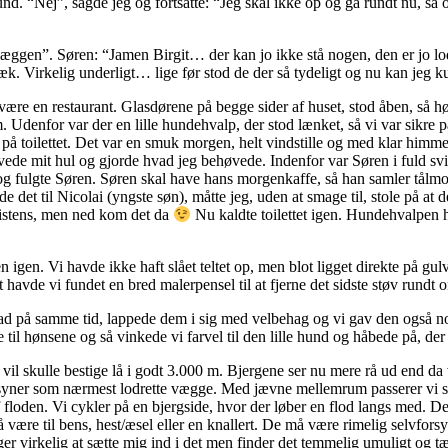
nd. “Nej”, sagde jeg og fortsatte: “Jeg skal ikke op og gå rundt nu, 
ippevæggen”. Søren: “Jamen Birgit… der kan jo ikke stå nogen, den er jo 
væk. Virkelig underligt… lige før stod de der så tydeligt og nu kan je
være en restaurant. Glasdørene på begge sider af huset, stod åben, så hø
Udenfor var der en lille hundehvalp, der stod lænket, så vi var sikre på
r på toilettet. Det var en smuk morgen, helt vindstille og med klar him
vede mit hul og gjorde hvad jeg behøvede. Indenfor var Søren i fuld sv
n og fulgte Søren. Søren skal have hans morgenkaffe, så han samler tålm
ede det til Nicolai (yngste søn), måtte jeg, uden at smage til, stole på a
nsistens, men ned kom det da
Nu kaldte toilettet igen. Hundehvalpen 
igen. Vi havde ikke haft slået teltet op, men blot ligget direkte på gul
t havde vi fundet en bred malerpensel til at fjerne det sidste støv rundt
lad på samme tid, lappede dem i sig med velbehag og vi gav den også n
e til hønsene og så vinkede vi farvel til den lille hund og håbede på, de
vil skulle bestige lå i godt 3.000 m. Bjergene ser nu mere rå ud end da
syner som nærmest lodrette vægge. Med jævne mellemrum passerer vi sten
f floden. Vi cykler på en bjergside, hvor der løber en flod langs med. D
, må være til bens, hest/æsel eller en knallert. De må være rimelig selv
er virkelig at sætte mig ind i det men finder det temmelig umuligt og tæn