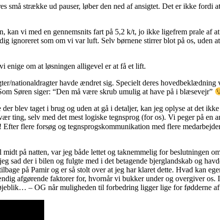
es små strække ud pauser, løber den ned af ansigtet. Det er ikke fordi a
, kan vi med en gennemsnits fart på 5,2 k/t, jo ikke ligefrem prale af a
ig ignoreret som om vi var luft. Selv børnene stirrer blot på os, uden a
 enige om at løsningen alligevel er at få et lift.
ter/nationaldragter havde ændret sig. Specielt deres hovedbeklædning v
 Som Søren siger: “Den må være skrub umulig at have på i blæsevejr”
 der blev taget i brug og uden at gå i detaljer, kan jeg oplyse at det ikke
ær ting, selv med det mest logiske tegnsprog (for os). Vi peger på en an
ået!!! Efter flere forsøg og tegnsprogskommunikation med flere medarbejde
il midt på natten, var jeg både lettet og taknemmelig for beslutningen om
ns jeg sad der i bilen og fulgte med i det betagende bjerglandskab og havd
tilbage på Pamir og er så stolt over at jeg har klaret dette. Hvad kan eg
stændig afgørende faktorer for, hvornår vi bukker under og overgiver os
jeblik… – OG når muligheden til forbedring ligger lige for fødderne af dig