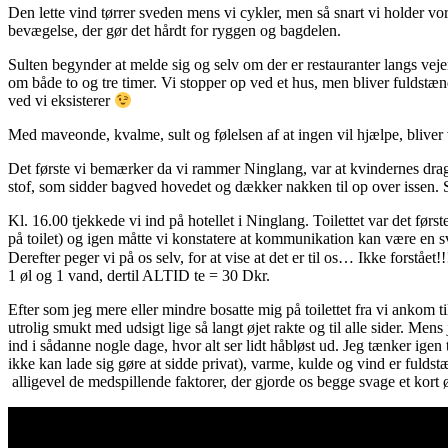
Den lette vind tørrer sveden mens vi cykler, men så snart vi holder vor
bevægelse, der gør det hårdt for ryggen og bagdelen.
Sulten begynder at melde sig og selv om der er restauranter langs vejen
om både to og tre timer. Vi stopper op ved et hus, men bliver fuldstænd
ved vi eksisterer
Med maveonde, kvalme, sult og følelsen af at ingen vil hjælpe, bliver vi
Det første vi bemærker da vi rammer Ninglang, var at kvindernes drag
stof, som sidder bagved hovedet og dækker nakken til op over issen.
Kl. 16.00 tjekkede vi ind på hotellet i Ninglang. Toilettet var det første
på toilet) og igen måtte vi konstatere at kommunikation kan være en sv
Derefter peger vi på os selv, for at vise at det er til os… Ikke forst
1 øl og 1 vand, dertil ALTID te = 30 Dkr.
Efter som jeg mere eller mindre bosatte mig på toilettet fra vi ankom t
utrolig smukt med udsigt lige så langt øjet rakte og til alle sider. Me
ind i sådanne nogle dage, hvor alt ser lidt håbløst ud. Jeg tænker igen 
ikke kan lade sig gøre at sidde privat), varme, kulde og vind er fuld
alligevel de medspillende faktorer, der gjorde os begge svage et kort ø