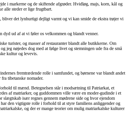
ejde i markerne og de skiftende afgrøder. Hvidløg, majs, korn, kål og
 alle steder er lige frugtbart.
liver det lynhurtigt dejligt varmt og vi kan smide de ekstra trøjer vi
r en dyd ud af at vi føler os velkommen og blandt venner.
e turister, og masser af restauranter blandt alle butikkerne. Om
og jeg nøjedes dog med at følge livet og stemningen ude fra de små
ske kultur og levevis.
kvindernes fremtrædende rolle i samfundet, og børnene var blandt andet
 fra tibetanske nomader.
rhold til mænd. Betegnelsen står i modsætning til Patriarkat, et
des af matriarker, og guddommen ville være en moder-gudinde i et
 hvor slægtskab især regnes gennem mødrene side og hvor ejendom
 den vigtigste rolle i forhold til at styre familiens anliggender og
triarkalske, og der er mange teorier om mulig matriarkalske kulturer