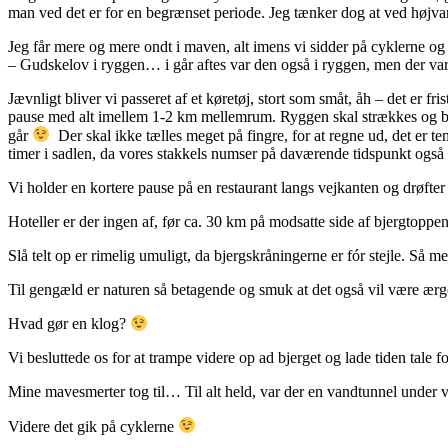
man ved det er for en begrænset periode. Jeg tænker dog at ved højv
Jeg får mere og mere ondt i maven, alt imens vi sidder på cyklerne og
– Gudskelov i ryggen… i går aftes var den også i ryggen, men der var 
Jævnligt bliver vi passeret af et køretøj, stort som småt, åh – det er fris
pause med alt imellem 1-2 km mellemrum. Ryggen skal strækkes og bukse
går
Der skal ikke tælles meget på fingre, for at regne ud, det er te
timer i sadlen, da vores stakkels numser på daværende tidspunkt også
Vi holder en kortere pause på en restaurant langs vejkanten og drøfte
Hoteller er der ingen af, før ca. 30 km på modsatte side af bjergtoppe
Slå telt op er rimelig umuligt, da bjergskråningerne er fór stejle. Så m
Til gengæld er naturen så betagende og smuk at det også vil være ærgerl
Hvad gør en klog?
Vi besluttede os for at trampe videre op ad bjerget og lade tiden tale fo
Mine mavesmerter tog til… Til alt held, var der en vandtunnel under 
Videre det gik på cyklerne