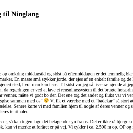
 til Ninglang
æse op omkring middagstid og sidst på eftermiddagen er det temmelig b
marker. En masse små stykker jorde, der ejes af en enkelt familie og de 
genert sted, hvor man kan tisse. Til sidst var jeg så tissetrængende at j
da regeringen er ved at lave et rensningssystem til det brugte hotspring 
 venner, måtte vi godt bo der. Det ene tog det andet og fluks var vi venn
kan spise sammen med os”
Vi fik et værelse med et “badekar” så stort a
lelse. Senere kørte vi med familien hjem til nogle af deres venner og sp
eres te ritualer.
sser, så kan ingen tage det betagende syn fra os. Det er ikke rå bjerge
sk, kan vi mærke at foråret er på vej. Vi cykler i ca. 2.500 m op, OP og