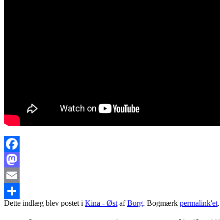
Facebook
Mastodon
Email
Dette indlæg blev postet i
Kina - Øst
af
Borg
. Bogmærk
permalink'et
.
Share