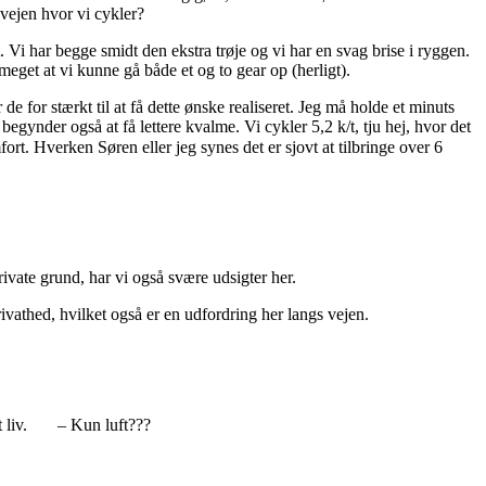
dvejen hvor vi cykler?
Vi har begge smidt den ekstra trøje og vi har en svag brise i ryggen.
eget at vi kunne gå både et og to gear op (herligt).
r de for stærkt til at få dette ønske realiseret. Jeg må holde et minuts
ynder også at få lettere kvalme. Vi cykler 5,2 k/t, tju hej, hvor det
ort. Hverken Søren eller jeg synes det er sjovt at tilbringe over 6
private grund, har vi også svære udsigter her.
rivathed, hvilket også er en udfordring her langs vejen.
vat liv. – Kun luft???