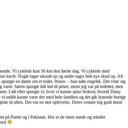
læsende. Vi cyklede kun 50 km den første dag. Vi cyklede med
har travlt. Nogle tager ukrudt op og andre tager helt nye skud op. Alt
eg spurgte en dame om et toilet. Wauw – hun talte engelsk. Det viste sig
vand. Søren spurgte lidt ind til priser, mens jeg var på toilettet, men
er. Lidt efter spurgte vi, hvor vi kunne spise frokost, hvortil Daisy
t vi snildt kunne være der med hele familien og det gik lynende hurtigt
iste til aften. Det var en stor oplevelse. Deres venner tog godt imod
 som på Pamir og i Pakistan. Her er de mere runde og mindre
 ned