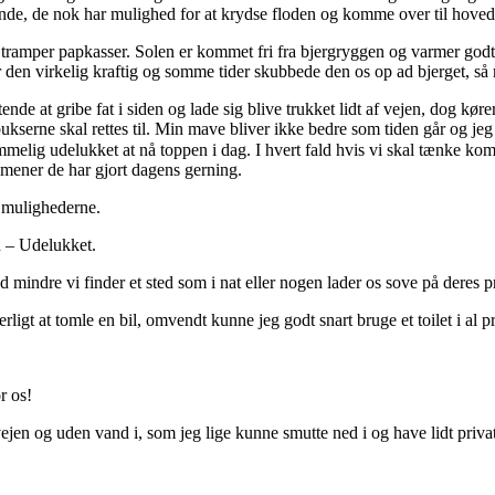
ande, de nok har mulighed for at krydse floden og komme over til hove
 tramper papkasser. Solen er kommet fri fra bjergryggen og varmer godt. 
den virkelig kraftig og somme tider skubbede den os op ad bjerget, så m
tende at gribe fat i siden og lade sig blive trukket lidt af vejen, dog køre
rne skal rettes til. Min mave bliver ikke bedre som tiden går og jeg beg
mmelig udelukket at nå toppen i dag. I hvert fald hvis vi skal tænke komf
 mener de har gjort dagens gerning.
r mulighederne.
n – Udelukket.
ed mindre vi finder et sted som i nat eller nogen lader os sove på deres 
igt at tomle en bil, omvendt kunne jeg godt snart bruge et toilet i al p
r os!
vejen og uden vand i, som jeg lige kunne smutte ned i og have lidt pri