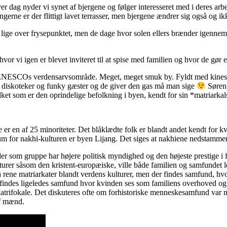
r dag nyder vi synet af bjergene og følger interesseret med i deres arb
ne er der flittigt lavet terrasser, men bjergene ændrer sig også og ikke
lige over frysepunktet, men de dage hvor solen ellers brænder igennem, b
hvor vi igen er blevet inviteret til at spise med familien og hvor de gø
f ENESCOs verdensarvsområde. Meget, meget smuk by. Fyldt med kinesisk
er, diskoteker og funky gæster og de giver den gas må man sige
Søren 
ket som er den oprindelige befolkning i byen, kendt for sin *matriarkal
 er en af 25 minoriteter. Det blåklædte folk er blandt andet kendt for 
 for nakhi-kulturen er byen Lijang. Det siges at nakhiene nedstammer
 som gruppe har højere politisk myndighed og den højeste prestige i fo
r såsom den kristent-europæiske, ville både familien og samfundet le
på rene matriarkater blandt verdens kulturer, men der findes samfund,
 findes ligeledes samfund hvor kvinden ses som familiens overhoved og har
trifokale. Det diskuteres ofte om forhistoriske menneskesamfund var ma
af mænd.