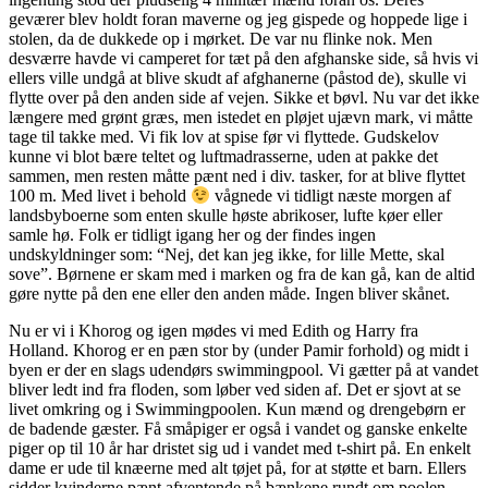
geværer blev holdt foran maverne og jeg gispede og hoppede lige i
stolen, da de dukkede op i mørket. De var nu flinke nok. Men
desværre havde vi camperet for tæt på den afghanske side, så hvis vi
ellers ville undgå at blive skudt af afghanerne (påstod de), skulle vi
flytte over på den anden side af vejen. Sikke et bøvl. Nu var det ikke
længere med grønt græs, men istedet en pløjet ujævn mark, vi måtte
tage til takke med. Vi fik lov at spise før vi flyttede. Gudskelov
kunne vi blot bære teltet og luftmadrasserne, uden at pakke det
sammen, men resten måtte pænt ned i div. tasker, for at blive flyttet
100 m. Med livet i behold
vågnede vi tidligt næste morgen af
landsbyboerne som enten skulle høste abrikoser, lufte køer eller
samle hø. Folk er tidligt igang her og der findes ingen
undskyldninger som: “Nej, det kan jeg ikke, for lille Mette, skal
sove”. Børnene er skam med i marken og fra de kan gå, kan de altid
gøre nytte på den ene eller den anden måde. Ingen bliver skånet.
Nu er vi i Khorog og igen mødes vi med Edith og Harry fra
Holland. Khorog er en pæn stor by (under Pamir forhold) og midt i
byen er der en slags udendørs swimmingpool. Vi gætter på at vandet
bliver ledt ind fra floden, som løber ved siden af. Det er sjovt at se
livet omkring og i Swimmingpoolen. Kun mænd og drengebørn er
de badende gæster. Få småpiger er også i vandet og ganske enkelte
piger op til 10 år har dristet sig ud i vandet med t-shirt på. En enkelt
dame er ude til knæerne med alt tøjet på, for at støtte et barn. Ellers
sidder kvinderne pænt afventende på bænkene rundt om poolen,