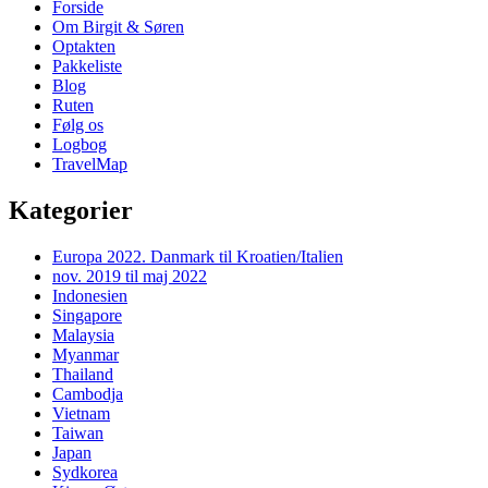
Forside
Widget
Om Birgit & Søren
Area
Optakten
Pakkeliste
Blog
Ruten
Følg os
Logbog
TravelMap
Kategorier
Europa 2022. Danmark til Kroatien/Italien
nov. 2019 til maj 2022
Indonesien
Singapore
Malaysia
Myanmar
Thailand
Cambodja
Vietnam
Taiwan
Japan
Sydkorea