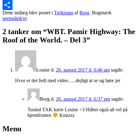
Email
Dette indlæg blev postet i
Tajikistan
af
Borg
. Bogmærk
Share
permalink'et
.
2 tanker om “
WBT. Pamir Highway: The
Roof of the World. – Del 3
”
Louise
d.
26. august 2017 d. 6:46 am
sagde:
Hvor er det fedt med video…..dejligt at se og høre jer
Borg
d.
26. august 2017 d. 6:37 pm
sagde:
Tusind TAK kære Louise <3 Håber også alt vel på
hjemfronten
Knuzzz
Primary
Menu
Sidebar