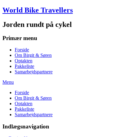
Skip
World Bike Travellers
to
content
Jorden rundt på cykel
Primær menu
Forside
Om Birgit & Søren
Optakten
Pakkeliste
Samarbejdspartnere
Menu
Forside
Om Birgit & Søren
Optakten
Pakkeliste
Samarbejdspartnere
Indlægsnavigation