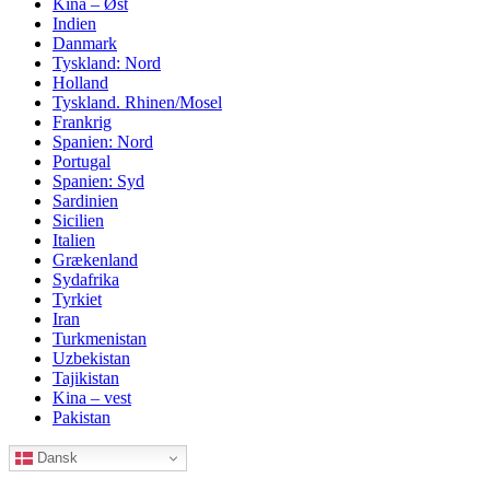
Kina – Øst
Indien
Danmark
Tyskland: Nord
Holland
Tyskland. Rhinen/Mosel
Frankrig
Spanien: Nord
Portugal
Spanien: Syd
Sardinien
Sicilien
Italien
Grækenland
Sydafrika
Tyrkiet
Iran
Turkmenistan
Uzbekistan
Tajikistan
Kina – vest
Pakistan
Dansk