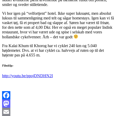
smiler og sveder stilletiende.
Vi bor igen på “velfortjent” hotel. Ikke super luksuøst, men absolut
luksus til sammenligning med telt og sågar homestays. Igen kan vi få
vasket tøj, få et propert bad og slappe af. Søren har været til frisør,
for den nette som af 4,00 Dkr. Her er også en meget populær Indisk
restaurant, hvor vi har været ude og spise i selskab med vores
hollandske cykelvenner. Årh – det var godt
Fra Kalai Khum til Khorog har vi cyklet 240 km og 5.040
højdemeter. Dvs. at vi har cyklet ca. halvvejs af ruten op til det
højeste pas på 4.655 m.
Filmklip:
http://youtu.be/ppojDNDHN2I
Facebook
Mastodon