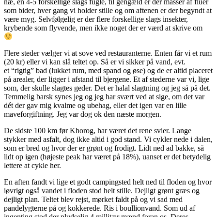
næ, en 4-5 forskellige slags fugle, til gengæld er der masser af fluer
som bider, hver gang vi holder stille og om aftenen er der begyndt at
være myg. Selvfølgelig er der flere forskellige slags insekter,
krybende som flyvende, men ikke noget der er værd at skrive om
Flere steder vælger vi at sove ved restauranterne. Enten får vi et rum
(20 kr) eller vi kan slå teltet op. Så er vi sikker på vand, evt.
et “rigtig” bad (lukket rum, med spand og øse) og de er altid placeret
på arealer, der ligger i afstand til bjergene. Et af stederne var vi, lige
som, der skulle slagtes geder. Det er halal slagtning og jeg så på det.
Temmelig barsk synes jeg og jeg har svært ved at sige, om det var
dét der gav mig kvalme og ubehag, eller det igen var en lille
maveforgiftning. Jeg var dog ok den næste morgen.
De sidste 100 km før Khorog, har været det rene svier. Lange
stykker med asfalt, dog ikke altid i god stand. Vi cykler nede i dalen,
som er bred og hvor der er grønt og frodigt. Lidt ned ad bakke, så
lidt op igen (højeste peak har været på 18%), uanset er det betydelig
lettere at cykle her.
En aften fandt vi lige et godt campingsted helt ned til floden og hvor
iøvrigt også vandet i floden stod helt stille. Dejligt grønt græs og
dejligt plan. Teltet blev rejst, mørket faldt på og vi sad med
pandelygterne på og kokkerede. Ris i boullionvand. Som ud af
ingenting stod der pludselig 4 millitær mænd foran os. Deres