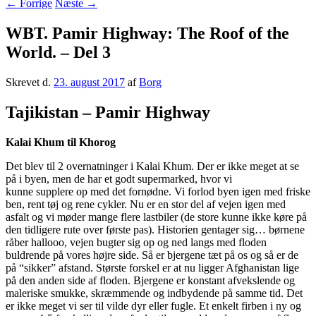
←
Forrige
Næste
→
WBT. Pamir Highway: The Roof of the
World. – Del 3
Skrevet d.
23. august 2017
af
Borg
Tajikistan – Pamir Highway
Kalai Khum til Khorog
Det blev til 2 overnatninger i Kalai Khum. Der er ikke meget at se
på i byen, men de har et godt supermarked, hvor vi
kunne supplere op med det fornødne. Vi forlod byen igen med friske
ben, rent tøj og rene cykler. Nu er en stor del af vejen igen med
asfalt og vi møder mange flere lastbiler (de store kunne ikke køre på
den tidligere rute over første pas). Historien gentager sig… børnene
råber hallooo, vejen bugter sig op og ned langs med floden
buldrende på vores højre side. Så er bjergene tæt på os og så er de
på “sikker” afstand. Største forskel er at nu ligger Afghanistan lige
på den anden side af floden. Bjergene er konstant afvekslende og
maleriske smukke, skræmmende og indbydende på samme tid. Det
er ikke meget vi ser til vilde dyr eller fugle. Et enkelt firben i ny og