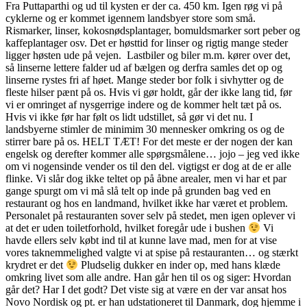
Fra Puttaparthi og ud til kysten er der ca. 450 km. Igen røg vi på
cyklerne og er kommet igennem landsbyer store som små.
Rismarker, linser, kokosnødsplantager, bomuldsmarker sort peber og
kaffeplantager osv. Det er høsttid for linser og rigtig mange steder
ligger høsten ude på vejen. Lastbiler og biler m.m. kører over det,
så linserne lettere falder ud af bælgen og derfra samles det op og
linserne rystes fri af høet. Mange steder bor folk i sivhytter og de
fleste hilser pænt på os. Hvis vi gør holdt, går der ikke lang tid, før
vi er omringet af nysgerrige indere og de kommer helt tæt på os.
Hvis vi ikke før har følt os lidt udstillet, så gør vi det nu. I
landsbyerne stimler de minimim 30 mennesker omkring os og de
stirrer bare på os. HELT TÆT! For det meste er der nogen der kan
engelsk og derefter kommer alle spørgsmålene… jojo – jeg ved ikke
om vi nogensinde vender os til den del. vigtigst er dog at de er alle
flinke. Vi slår dog ikke teltet op på åbne arealer, men vi har et par
gange spurgt om vi må slå telt op inde på grunden bag ved en
restaurant og hos en landmand, hvilket ikke har været et problem.
Personalet på restauranten sover selv på stedet, men igen oplever vi
at det er uden toiletforhold, hvilket foregår ude i bushen
Vi
havde ellers selv købt ind til at kunne lave mad, men for at vise
vores taknemmelighed valgte vi at spise på restauranten… og stærkt
krydret er det
Pludselig dukker en inder op, med hans klæde
omkring livet som alle andre. Han går hen til os og siger: Hvordan
går det? Har I det godt? Det viste sig at være en der var ansat hos
Novo Nordisk og pt. er han udstationeret til Danmark, dog hjemme i