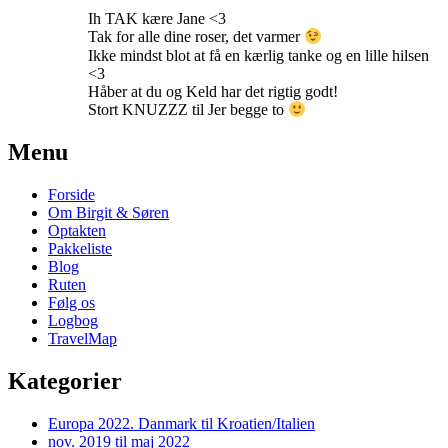
Ih TAK kære Jane <3
Tak for alle dine roser, det varmer
Ikke mindst blot at få en kærlig tanke og en lille hilsen
<3
Håber at du og Keld har det rigtig godt!
Stort KNUZZZ til Jer begge to
Primary
Menu
Sidebar
Forside
Widget
Om Birgit & Søren
Area
Optakten
Pakkeliste
Blog
Ruten
Følg os
Logbog
TravelMap
Kategorier
Europa 2022. Danmark til Kroatien/Italien
nov. 2019 til maj 2022