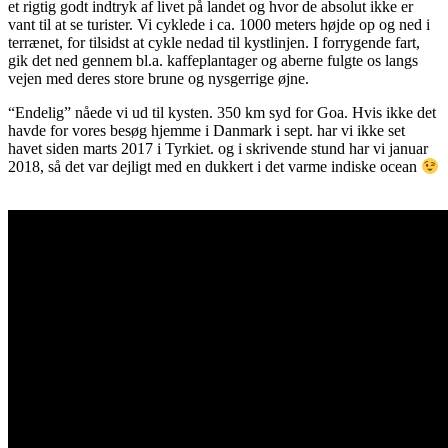
et rigtig godt indtryk af livet på landet og hvor de absolut ikke er
vant til at se turister. Vi cyklede i ca. 1000 meters højde op og ned i
terrænet, for tilsidst at cykle nedad til kystlinjen. I forrygende fart,
gik det ned gennem bl.a. kaffeplantager og aberne fulgte os langs
vejen med deres store brune og nysgerrige øjne.
“Endelig” nåede vi ud til kysten. 350 km syd for Goa. Hvis ikke det
havde for vores besøg hjemme i Danmark i sept. har vi ikke set
havet siden marts 2017 i Tyrkiet. og i skrivende stund har vi januar
2018, så det var dejligt med en dukkert i det varme indiske ocean