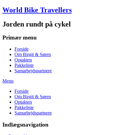
Skip
World Bike Travellers
to
content
Jorden rundt på cykel
Primær menu
Forside
Om Birgit & Søren
Optakten
Pakkeliste
Samarbejdspartnere
Menu
Forside
Om Birgit & Søren
Optakten
Pakkeliste
Samarbejdspartnere
Indlægsnavigation