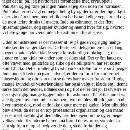
taget det tøj på, jeg havde fået i forbindelse med brylluppet i
Pakistan og jeg følte på ingen måde at jeg stak uden for normalen.
Puttaphati er selvsagt en meget hellig by og derfor er der ingen kød
eller vin på menuen, men vi fik den bedst tænkelige vegetarmad og
de mest lækre drinks til maden. Inde på ashramen er der flere
spisemuligheder, dog spiser kvinder og mænd hver for sig, hvorfor
vi flere gange har været uden for ashramen for at spise.
Uden for ashramen er der masser af liv på gaden og rigtig mange
butikker der sælger klæder. De fleste kvindelige indere har et langt
meget smukt stykke klæde svøbt kunstfærdigt omkring sig, det
ligner en lang kjole og ender som et slags sjal. Det er 6m langt og
ofte vævet med guldtråde og silke og de billigste vi har set koster
kun 10 Dkr. Det er ufatteligt hvad man kan købe for selv små penge.
Inde under klædet på øvre halvdel, er der en form for kortærmet
bluse/skjorte og ofte kan man se deres bare maver fra siden. Rigtig
mange kvindelige vesterlændinge har også valgt at klæde sig i denne
saree (som det hedder, udtales sari) og flot det er det jo. Desværre er
der også rigtig mange tiggere uden for ashramen. På et tidspunkt var
alle tiggere inviteret ind i ashramen, hvor de blev tilbudt gratis mad
hver eneste dag, mod at de ikke tigger mere på gaden. Men tilbuddet
blev afvist, da det er en top professionel organisation og den mand
der er mest krøbling af dem alle, har flere ejendomme og er meget
velhavende. Kvinderne bærer små børn i deres arme, som de har
lånt sig frem til og så bedøver de dem, så de forholder sig