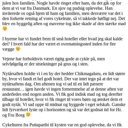
julen hos familien. Nogle havde ringet efter ham, da det gik op for
dem at vi var fra Danmark. En sjov og pudsig oplevelse. Han
inviterede os også hjem til ham og familien, men desværre var det i
den forkerte retning af vores cykelrute, så vi takkede høfligt nej. Det
blev en hyggelig aften og maverne tog ikke skade af den stærke mad
I byerne har vi fundet frem til små hoteller eller hvad jeg skal kalde
det? I hvert fald har der været et overnatningssted inden for fire
vægge
Vejene har forholdsvis været rigtig gode at cykle på, men
selvfølgelig er der strækninger på grus og i sten.
Nytårsaften holdte vi i en by der hedder Chikmagaluru, en lidt større
by, hvor vi fandt et hel godt hotel. Der var intet tegn på at det var
nytårsaftens dag. Om aftenen tog vi ud til en lidt pænere
restaurant… igen havde vi ingen fornemmelse af at denne aften var
anderledes end nogen anden. Vi fik god indisk mad og tog derefter
tilbage til hotellet, hvor vi fik ringet til vores børn og ønsket dem et
godt nytår. Vi sad oppe til midnat og hyggede i eget selskab. Ganske
lidt fyrværkeri lyste op i horisonten og så var det godnat tid for Hr.
og Fru Borg
Cykelturen fra Puttaparthi til kysten var en god oplevelse, da vi fik