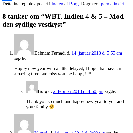
Dette indlæg blev postet i
Indien
af
Borg
. Bogmærk
permalink'et
.
Share
8 tanker om “
WBT. Indien 4 & 5 – Mod
den sydlige vestkyst
”
Behnam Farhadi
d.
14. januar 2018 d. 5:55 am
sagde:
Happy new year with a little delayed, I hope that have an
amazing time. we miss you. be happy! :*
Borg
d.
2. februar 2018 d. 4:50 pm
sagde:
Thank you so much and happy new year to you and
your family
Yogesh
d.
14. januar 2018 d. 3:02 pm
sagde: