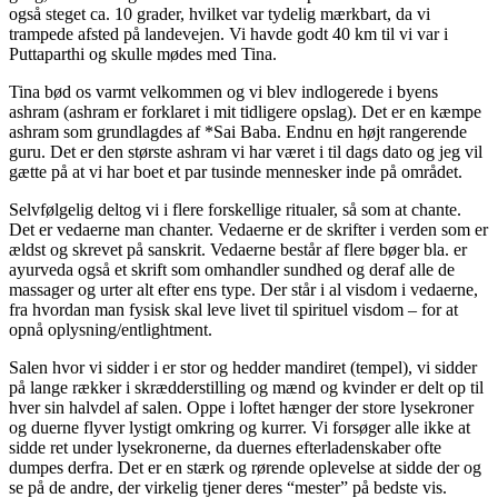
også steget ca. 10 grader, hvilket var tydelig mærkbart, da vi
trampede afsted på landevejen. Vi havde godt 40 km til vi var i
Puttaparthi og skulle mødes med Tina.
Tina bød os varmt velkommen og vi blev indlogerede i byens
ashram (ashram er forklaret i mit tidligere opslag). Det er en kæmpe
ashram som grundlagdes af *Sai Baba. Endnu en højt rangerende
guru. Det er den største ashram vi har været i til dags dato og jeg vil
gætte på at vi har boet et par tusinde mennesker inde på området.
Selvfølgelig deltog vi i flere forskellige ritualer, så som at chante.
Det er vedaerne man chanter. Vedaerne er de skrifter i verden som er
ældst og skrevet på sanskrit. Vedaerne består af flere bøger bla. er
ayurveda også et skrift som omhandler sundhed og deraf alle de
massager og urter alt efter ens type. Der står i al visdom i vedaerne,
fra hvordan man fysisk skal leve livet til spirituel visdom – for at
opnå oplysning/entlightment.
Salen hvor vi sidder i er stor og hedder mandiret (tempel), vi sidder
på lange rækker i skrædderstilling og mænd og kvinder er delt op til
hver sin halvdel af salen. Oppe i loftet hænger der store lysekroner
og duerne flyver lystigt omkring og kurrer. Vi forsøger alle ikke at
sidde ret under lysekronerne, da duernes efterladenskaber ofte
dumpes derfra. Det er en stærk og rørende oplevelse at sidde der og
se på de andre, der virkelig tjener deres “mester” på bedste vis.