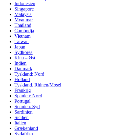
Indonesien
Singapore
Malaysia
Myanmar
Thailand
Cambodja
Vietnam
Taiwan
Japan
Sydkorea
Kina – Øst
Indien
Danmark
Tyskland: Nord
Holland
Tyskland. Rhinen/Mosel
Frankrig
Spanien: Nord
Portugal
Spanien: Syd
Sardinien
Sicilien
Italien
Grækenland
Sydafrika