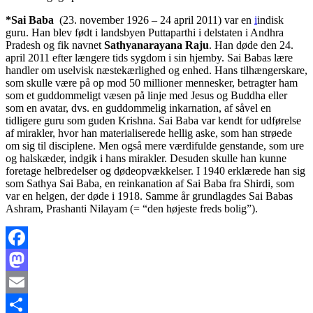
*Sai Baba
(23. november 1926 – 24 april 2011) var en
i
indisk
guru. Han blev født i landsbyen Puttaparthi i delstaten i Andhra
Pradesh og fik navnet
Sathyanarayana Raju
. Han døde den 24.
april 2011 efter længere tids sygdom i sin hjemby.
Sai Babas lære
handler om uselvisk næstekærlighed og enhed. Hans tilhængerskare,
som skulle være på op mod 50 millioner mennesker, betragter ham
som et guddommeligt væsen på linje med Jesus og Buddha eller
som en avatar, dvs. en guddommelig inkarnation, af såvel en
tidligere guru som guden Krishna.
Sai Baba var kendt for udførelse
af mirakler, hvor han materialiserede hellig aske, som han strøede
om sig til disciplene. Men også mere værdifulde genstande, som ure
og halskæder, indgik i hans mirakler. Desuden skulle han kunne
foretage helbredelser og dødeopvækkelser.
I 1940 erklærede han sig
som Sathya Sai Baba, en reinkanation af Sai Baba fra Shirdi, som
var en helgen, der døde i 1918. Samme år grundlagdes Sai Babas
Ashram, Prashanti Nilayam (= “den højeste freds bolig”).
Facebook
Mastodon
Email