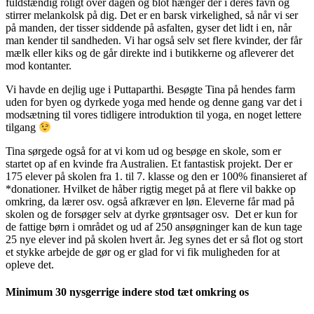
fuldstændig roligt over dagen og blot hænger der i deres favn og
stirrer melankolsk på dig. Det er en barsk virkelighed, så når vi ser
på manden, der tisser siddende på asfalten, gyser det lidt i en, når
man kender til sandheden. Vi har også selv set flere kvinder, der får
mælk eller kiks og de går direkte ind i butikkerne og afleverer det
mod kontanter.
Vi havde en dejlig uge i Puttaparthi. Besøgte Tina på hendes farm
uden for byen og dyrkede yoga med hende og denne gang var det i
modsætning til vores tidligere introduktion til yoga, en noget lettere
tilgang
Tina sørgede også for at vi kom ud og besøge en skole, som er
startet op af en kvinde fra Australien. Et fantastisk projekt. Der er
175 elever på skolen fra 1. til 7. klasse og den er 100% finansieret af
*donationer. Hvilket de håber rigtig meget på at flere vil bakke op
omkring, da lærer osv. også afkræver en løn. Eleverne får mad på
skolen og de forsøger selv at dyrke grøntsager osv. Det er kun for
de fattige børn i området og ud af 250 ansøgninger kan de kun tage
25 nye elever ind på skolen hvert år. Jeg synes det er så flot og stort
et stykke arbejde de gør og er glad for vi fik muligheden for at
opleve det.
Minimum 30 nysgerrige indere stod tæt omkring os