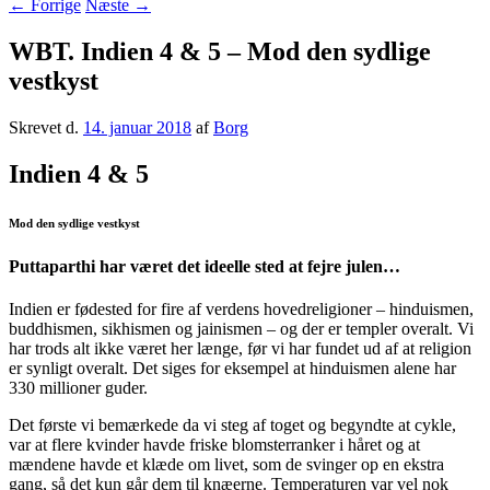
←
Forrige
Næste
→
WBT. Indien 4 & 5 – Mod den sydlige
vestkyst
Skrevet d.
14. januar 2018
af
Borg
Indien 4 & 5
Mod den sydlige vestkyst
Puttaparthi har været det ideelle sted at fejre julen…
Indien er fødested for fire af verdens hovedreligioner – hinduismen,
buddhismen, sikhismen og jainismen – og der er templer overalt. Vi
har trods alt ikke været her længe, før vi har fundet ud af at religion
er synligt overalt. Det siges for eksempel at hinduismen alene har
330 millioner guder.
Det første vi bemærkede da vi steg af toget og begyndte at cykle,
var at flere kvinder havde friske blomsterranker i håret og at
mændene havde et klæde om livet, som de svinger op en ekstra
gang, så det kun går dem til knæerne. Temperaturen var vel nok