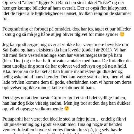
Oppe ved “alteret” ligger Sai Baba i en stor lukket “kiste” og der
hænger kæmpe billeder af ham overalt. Der er også flot julepyntet,
idet de fejrer alle højtideligheder uanset, hvilken religion de stammer
fra.
Fotografering er forbudt på området, dog har jeg taget et par billeder
i smug og så må jeg håbe at jeg bliver tilgivet for mine synder
Jeg kan godt ærgre mig over at vi ikke har været mere bevidste om
Sai Baba og hans eksistens da han levede (døde i år 2011). Vi har
talt med flere vesterlændinge som har været meget tætte på ham
(bl.a. Tina) og de har haft private samtaler med ham. De fortæller de
mest utrolige ting som de har oplevet ved selvsyn og på nært hold.
Bl.a. hvordan de har set at han kunne manifestere guldkæder og
hellig aske ud af hans hænder. Det kan være svært at tro, men vi må
lade tvivlen komme dem til gode, efterhånden som vi hører om deres
oplevelser og ikke mindst tætte relationer til ham.
Det siges nu at den næste Guru er født et sted i det sydlige Indien,
han har dog ikke vist sig endnu. Men jeg tror at den dag han dukker
op, vil vi opsøge vedkommende
Puttaparthi har været det ideelle sted at fejre julen… endelig fik vi
lidt julestemning og i godt selskab med Tina og nogle af hendes
venner. Juleaften havde vi vores fineste dress på, jeg selv havde