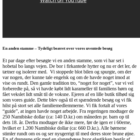
En anden stamme – Tydeligt beæret over vores uventede besøg
Et par dage efter besøgte vi en anden stamme, som vi har set i
hobetal bo langs vejen. De bor i firkantede hytter og nu er det ler, de
tætner og isolerer med. Vi stoppede blot bilen og spurgte, om der
var nogen, der kunne tale engelsk og om de havde noget imod at
vise os rundt. Den gamle tradition tro, “noget for noget”, var vi vel
forberedte på, så vi havde købt lidt karameller til familiens børn og
fået vekslet lidt småt til de voksne. Ejeren af en lille butik tilbød sig
som vores guide. Dette blev også til et spændende besøg og vi fik
hilst på stort set alle familiemedlemmerne. Vi fik fortalt af vores
“guide”, at ingen havde noget arbejde. Fra regeringen modtager de
250 Namibiske dollar (ca: 140 D.kr.) om måneden pr. barn op til
dets 18. år. Derfra modtager de ikke mere, før de igen er i 60erne,
hvilket er 1.200 Namibiske dollar (ca: 660 D.kr.). Alle børnene
stimler rundt om os og ser nysgerrigt til med deres store brune øjne.
En af drengene står med en slangebøsse hvor elastikken består af