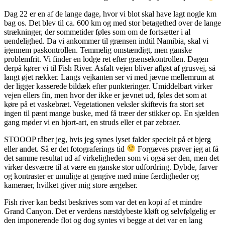
Dag 22 er en af de lange dage, hvor vi blot skal have lagt nogle km
bag os. Det blev til ca. 600 km og med stor betagethed over de lange
strækninger, der sommetider føles som om de fortsætter i al
uendelighed. Da vi ankommer til grænsen indtil Namibia, skal vi
igennem paskontrollen. Temmelig omstændigt, men ganske
problemfrit. Vi finder en lodge ret efter grænsekontrollen. Dagen
derpå kører vi til Fish River. Asfalt vejen bliver afløst af grusvej, så
langt øjet rækker. Langs vejkanten ser vi med jævne mellemrum at
der ligger kasserede bildæk efter punkteringer. Umiddelbart virker
vejen ellers fin, men hvor der ikke er jævnet ud, føles det som at
køre på et vaskebræt. Vegetationen veksler skiftevis fra stort set
ingen til pænt mange buske, med få træer der stikker op. En sjælden
gang møder vi en hjort-art, en struds eller et par zebraer.
STOOOP råber jeg, hvis jeg synes lyset falder specielt på et bjerg
eller andet. Så er det fotograferings tid
Forgæves prøver jeg at få
det samme resultat ud af virkeligheden som vi også ser den, men det
virker desværre til at være en ganske stor udfordring. Dybde, farver
og kontraster er umulige at gengive med mine færdigheder og
kameraer, hvilket giver mig store ærgelser.
Fish river kan bedst beskrives som var det en kopi af et mindre
Grand Canyon. Det er verdens næstdybeste kløft og selvfølgelig er
den imponerende flot og dog syntes vi begge at det var en lang