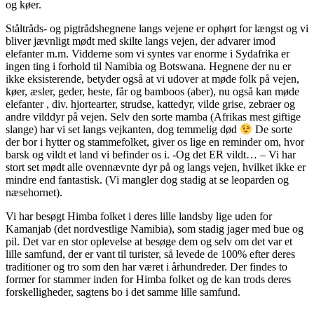
og køer.
Ståltråds- og pigtrådshegnene langs vejene er ophørt for længst og vi
bliver jævnligt mødt med skilte langs vejen, der advarer imod
elefanter m.m. Vidderne som vi syntes var enorme i Sydafrika er
ingen ting i forhold til Namibia og Botswana. Hegnene der nu er
ikke eksisterende, betyder også at vi udover at møde folk på vejen,
køer, æsler, geder, heste, får og bamboos (aber), nu også kan møde
elefanter , div. hjortearter, strudse, kattedyr, vilde grise, zebraer og
andre vilddyr på vejen. Selv den sorte mamba (Afrikas mest giftige
slange) har vi set langs vejkanten, dog temmelig død
De sorte
der bor i hytter og stammefolket, giver os lige en reminder om, hvor
barsk og vildt et land vi befinder os i. -Og det ER vildt… – Vi har
stort set mødt alle ovennævnte dyr på og langs vejen, hvilket ikke er
mindre end fantastisk. (Vi mangler dog stadig at se leoparden og
næsehornet).
Vi har besøgt Himba folket i deres lille landsby lige uden for
Kamanjab (det nordvestlige Namibia), som stadig jager med bue og
pil. Det var en stor oplevelse at besøge dem og selv om det var et
lille samfund, der er vant til turister, så levede de 100% efter deres
traditioner og tro som den har været i århundreder. Der findes to
former for stammer inden for Himba folket og de kan trods deres
forskelligheder, sagtens bo i det samme lille samfund.