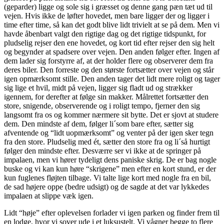
(geparder) ligge og sole sig i græsset og denne gang pæn tæt ud til
vejen. Hvis ikke de løfter hovedet, men bare ligger der og ligger i
time efter time, så kan det godt blive lidt trivielt at se på dem. Men vi
havde åbenbart valgt den rigtige dag og det rigtige tidspunkt, for
pludselig rejser den ene hovedet, og kort tid efter rejser den sig helt
og begynder at spadsere over vejen. Den anden følger efter. Ingen af
dem lader sig forstyrre af, at der holder flere og observerer dem fra
deres biler. Den forreste og den største fortsætter over vejen og står
igen opmærksomt stille. Den anden tager det lidt mere roligt og tager
sig lige et hvil, midt på vejen, ligger sig fladt ud og strækker
igennem, for derefter at følge sin makker. Målrettet fortsætter den
store, snigende, observerende og i roligt tempo, fjerner den sig
langsomt fra os og kommer nærmere sit bytte. Det er sjovt at studere
dem. Den mindste af dem, følger li´som bare efter, sætter sig
afventende og “lidt uopmærksomt” og venter på der igen sker tegn
fra den store. Pludselig med ét, sætter den store fra og li´så hurtigt
følger den mindste efter. Desværre ser vi ikke at de springer på
impalaen, men vi hører tydeligt dens paniske skrig. De er bag nogle
buske og vi kan kun høre “skrigene” men efter en kort stund, er der
kun fuglenes fløjten tilbage. Vi talte lige kort med nogle fra en bil,
de sad højere oppe (bedre udsigt) og de sagde at det var lykkedes
impalaen at slippe væk igen.
Lidt “høje” efter oplevelsen forlader vi igen parken og finder frem til
en lodge, hvor vi sover ude i et luksustelt. Vi vågner begge to flere