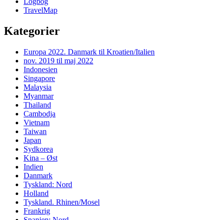
Logbog
TravelMap
Kategorier
Europa 2022. Danmark til Kroatien/Italien
nov. 2019 til maj 2022
Indonesien
Singapore
Malaysia
Myanmar
Thailand
Cambodja
Vietnam
Taiwan
Japan
Sydkorea
Kina – Øst
Indien
Danmark
Tyskland: Nord
Holland
Tyskland. Rhinen/Mosel
Frankrig
Spanien: Nord