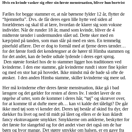
Hvis en kvinde vasker sig efter sin første menstruation, bliver hun bortvist
Fælles for begge stammer er, at når børnene fylder 12 år, flytter de
“hjemmefra”. Dvs. de får deres egen lille hytte ved siden af
forældrenes og skal til at lære, hvordan de klarer sig som voksne
individer. Når de runder 18 år, mand som kvinde, bliver de 4
midterste tænder i undermunden slået ud. Dette sker med en
kæp/pind på tanden, som man slår på med en sten. En temmelig
pinefuld affære. Der er dog to formål med at fjerne deres tænder…
for det første fordi det kendetegner at de hører til Himba stammen og
for det andet, kan de bedre udtale lydende i deres eget sprog.
Den største forskel hos de to stammer ligger hos traditionen ved
kvinderne. I den ene stamme, går kvinderne rundt i store fine kjoler
og med en stor hat på hovedet. Ikke mindst må de bade så ofte de
ønsker. I den anden Himba stamme, skiller kvinderne sig mere ud.
Her må kvinderne efter deres første menstruation, ikke gå i bad
længere og det gælder for resten af deres liv. I stedet laver de en
røgelse af urter, som de kommer i deres hår, “tøj” og skræver over,
for at komme til at dufte mere øh… kan vi kalde det tåleligt? De går
ikke med tøj som vi kender det. Deres tøj består af skind fra dyr, der
dækker fra livet og ned til midt på låret og ellers er de kun iklædt
fancy ekstravagante smykker. Smykkerne om anklerne, beskytter for
det første for slangebid og for det andet viser det også om de har
børn og hvor mange. Det større smykke om halsen, er en gave fra