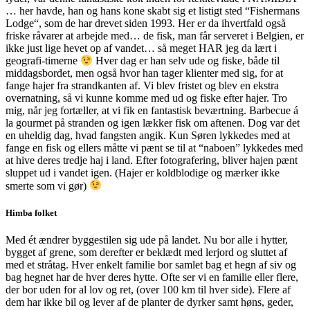
… her havde, han og hans kone skabt sig et listigt sted
“Fishermans
Lodge“, som de har drevet siden 1993.
Her er da ihvertfald også
friske råvarer at arbejde med… de fisk, man får serveret i Belgien, er
ikke just lige hevet op af vandet… så meget HAR jeg da lært i
geografi-timerne
Hver dag er han selv ude og fiske, både til
middagsbordet, men også hvor han tager klienter med sig, for at
fange hajer fra strandkanten af. Vi blev fristet og blev en ekstra
overnatning, så vi kunne komme med ud og fiske efter hajer. Tro
mig, når jeg fortæller, at vi fik en fantastisk beværtning. Barbecue á
la gourmet på stranden og igen lækker fisk om aftenen. Dog var det
en uheldig dag, hvad fangsten angik. Kun Søren lykkedes med at
fange en fisk og ellers måtte vi pænt se til at “naboen” lykkedes med
at hive deres tredje haj i land. Efter fotografering, bliver hajen pænt
sluppet ud i vandet igen. (Hajer er koldblodige og mærker ikke
smerte som vi gør)
Himba folket
Med ét ændrer byggestilen sig ude på landet. Nu bor alle i hytter,
bygget af grene, som derefter er beklædt med lerjord og sluttet af
med et stråtag. Hver enkelt familie bor samlet bag et hegn af siv og
bag hegnet har de hver deres hytte. Ofte ser vi en familie eller flere,
der bor uden for al lov og ret, (over 100 km til hver side). Flere af
dem har ikke bil og lever af de planter de dyrker samt høns, geder,