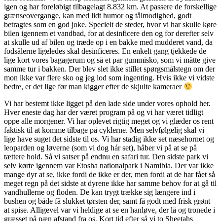
igen og har foreløbigt tilbagelagt 8.832 km. At passere de forskellige
grænseovergange, kan med lidt humor og tålmodighed, godt
betragtes som en god joke. Specielt de steder, hvor vi har skulle køre
bilen igennem et vandbad, for at desinficere den og for derefter selv
at skulle ud af bilen og træde op i en bakke med mudderet vand, da
fodsålerne ligeledes skal desinficeres. En enkelt gang tjekkede de
lige kort vores bagagerum og så et par gummisko, som vi måtte give
samme tur i bakken. Der blev slet ikke stillet spørgsmålstegn om der
mon ikke var flere sko og jeg lod som ingenting. Hvis ikke vi vidste
bedre, er det lige før man kigger efter de skjulte kameraer
Vi har bestemt ikke ligget på den lade side under vores ophold her.
Hver eneste dag har der været program på og vi har været tidligt
oppe alle morgener. Vi har oplevet rigtig meget og vi glæder os rent
faktisk til at komme tilbage på cyklerne. Men selvfølgelig skal vi
lige have suget det sidste til os. Vi har stadig ikke set næsehornet og
leoparden og løverne (som vi dog hár set), håber vi på at se på
tættere hold. Så vi satser på endnu en safari tur. Den sidste park vi
selv kørte igennem var Etosha nationalpark i Namibia. Der var ikke
mange dyr at se, ikke fordi de ikke er der, men fordi at de har fået så
meget regn på det sidste at dyrene ikke har samme behov for at gå til
vandhullerne og floden. De kan trygt trække sig længere ind i
bushen og både få slukket tørsten der, samt få godt med frisk grønt
at spise. Alligevel var vi heldige at se en hanløve, der lå og tronede i
græsset på pæn afstand fra os. Kort tid efter så vi to Sheetahs