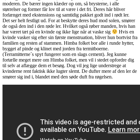
moderen. De bærer ingen klæder op om, så brysterne, i alle
størrelser og former får lov til at være i det fri. Deres hår bliver
forlænget med ekstensions og samtidig pakket godt ind i rødt ler.
Det ser helt festligt ud. For at beskytte deres hud mod solen, smører
de også den ind i den røde ler. Hvilket også røber manden, hvis han
har været tæt på en kvinde og ikke lige når at vaske sig
Hvis en
kvinde vasker sig efter sin første menstruation, bliver hun bortvist fra
familien og resten af stammen. Himba folket bor alle i runde hytter,
bygget af pinde og klinet med jorden fra termitboerne.
(Terramitterne´s spyt fungerer som en slags cement). Jeg kunne
fortælle meget mere om Himba folket, men vil i stedet opfordre dig
til selv at aflægge dem et besøg. Dog vil jeg lige understrege at
kvinderne rent faktisk ikke lugter slemt. De dufter mere af den ler de
smører sig ind i, blandet med den søde duft fra røgelsen.