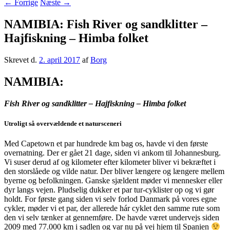
←
Forrige
Næste
→
NAMIBIA: Fish River og sandklitter –
Hajfiskning – Himba folket
Skrevet d.
2. april 2017
af
Borg
NAMIBIA:
Fish River og sandklitter – Hajfiskning – Himba folket
Utroligt så overvældende et natursceneri
Med Capetown et par hundrede km bag os, havde vi den første
overnatning. Der er gået 21 dage, siden vi ankom til Johannesburg.
Vi suser derud af og kilometer efter kilometer bliver vi bekræftet i
den storslåede og vilde natur. Der bliver længere og længere mellem
byerne og befolkningen. Ganske sjældent møder vi mennesker eller
dyr langs vejen. Pludselig dukker et par tur-cyklister op og vi gør
holdt. For første gang siden vi selv forlod Danmark på vores egne
cykler, møder vi et par, der allerede hár cyklet den samme rute som
den vi selv tænker at gennemføre. De havde været undervejs siden
2009 med 77.000 km i sadlen og var nu på vej hjem til Spanien