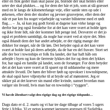
eller en flok geder man skal passe på, brænde der skal hentes eller
urter der skal plukkes… og for dem der hár et job, som at slå græsset
med en le langs de kilometerlange veje, eller samle sten op ude i
ørkenen, efter dem der skraber og jævner grusvejene, eller dem der
står et par km fra noget vejarbejde og varsler bilisterne med et rødt
flag… – Ja, så kan jeg godt forstå at dagene kan virke lange og
derfor har jeg også forståelse for at det kan være svært at holde igen
og ikke feste lidt, når der kommer lidt penge ind. Desværre er det jo
også et problem samtidigt, da nogle har svært ved at styre det. Men
også iblandt dem der har andet arbejde, er der rigtig mange der
drikker for meget, når de får løn. Det betyder også at det kan være
svært at holde fast på deres arbejde, da de har en del fravær. Stort set
alle der bor i townships er folk fra landet, der har haft håb om
arbejde i byen og kun de færreste lykkes det for og dem det lykkes
for, har også en familie på landet, som de forsørger. For dem betyder
det at det kan være svært at få sparet op til uddannelse og mere
attraktiv livsstil. De børn der bliver født og opvokser i townshipsene,
de skal også have viljestyrke til at bryde ud af mønsteret. Jeg er
sikker på at det kræver sin mand eller kvinde, uanset hvordan man
vælger sin livsstil, hvis man har en township i “ryggen”.
Vi havde åbenbart valgt den rigtige dag og det rigtige tidspunkt…
Dags dato er d. 2. marts og vi har tre dage tilbage af vores 5 ugers
ferie i Afrika. Vi er netop kommet igennem grænsen til Sydafrika