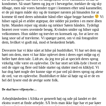
kondomer. Så snart Søren og jeg er i bevægelse, trækker de sig sky
tilbage, men når vores hænder ryger i lommen efter små karameller,
er de på ingen måde sky og de tramper næsten på hinanden for at
komme til med deres udstrakte hånd eller sågar begge hænder
Vi
hilser også på et ældre ægtepar, der sidder på jorden i en mere åben
hytte. Manden rejser sig straks og rækker Søren hånden. Tydeligt
beæret over vores uventede besøg. Kvinden smiler og hilser også
velkommen. Hun sidder og trævler en kornsæk op, for at lave en
lang snor ud af trævlerne. Vi spørger pænt, om vi må fotografere
dem, hvilket vi godt må, mod et beskedent beløb.
Desværre har vi ikke nået at hilse på bushfolket. Vi har set dem og
hørt om dem, men vi har ikke oplevet dem i deres eget miljø og ej
heller hørt dem tale. Lidt øv, da jeg tror på at specielt deres sprog
virkelig ville være en oplevelse. De har stort set klik-lyde i hvert et
ord de siger og flere ord både starter og slutter med en kliklyd. Vi
har dog hørt nogle der kunne sige et par ord på deres sprog og alene
de ord, var en oplevelse. Bushfolket er ikke så høje og så er de en
hel del lysere end de øvrige sorte folk.
De skal have viljestyrke…
Arbejdsløsheden i Afrika er generelt høj og ude på landet er det
ekstra svært at finde arbejde. SÅ hvis man ikke lige har et par køer