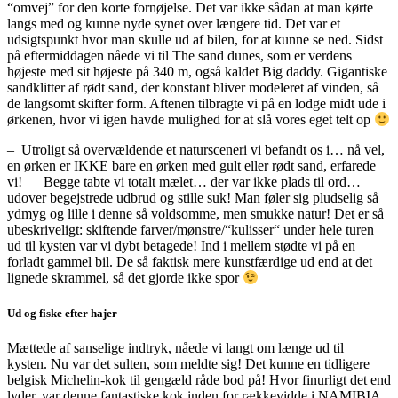
“omvej” for den korte fornøjelse. Det var ikke sådan at man kørte
langs med og kunne nyde synet over længere tid. Det var et
udsigtspunkt hvor man skulle ud af bilen, for at kunne se ned. Sidst
på eftermiddagen nåede vi til The sand dunes, som er verdens
højeste med sit højeste på 340 m, også kaldet Big daddy. Gigantiske
sandklitter af rødt sand, der konstant bliver modeleret af vinden, så
de langsomt skifter form. Aftenen tilbragte vi på en lodge midt ude i
ørkenen, hvor vi igen havde mulighed for at slå vores eget telt op
– Utroligt så overvældende et natursceneri vi befandt os i… nå vel,
en ørken er IKKE bare en ørken med gult eller rødt sand, erfarede
vi!
Begge tabte vi totalt mælet… der var ikke plads til ord…
udover begejstrede udbrud og stille suk!
Man føler sig pludselig så
ydmyg og lille i denne så voldsomme, men smukke natur!
Det er så
ubeskriveligt: skiftende farver/mønstre/“kulisser“ under hele turen
ud til kysten var vi dybt betagede! Ind i mellem stødte vi på en
forladt gammel bil. De så faktisk mere kunstfærdige ud end at det
lignede skrammel, så det gjorde ikke spor
Ud og fiske efter hajer
Mættede af sanselige indtryk, nåede vi langt om længe ud til
kysten.
Nu var det sulten, som meldte sig!
Det kunne en tidligere
belgisk Michelin-kok til gengæld råde bod på!
Hvor finurligt det end
lyder, var denne fantastiske kok inden for rækkevidde i NAMIBIA