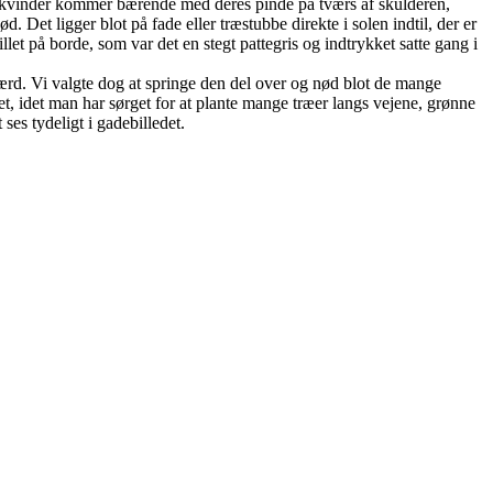
e kvinder kommer bærende med deres pinde på tværs af skulderen,
 Det ligger blot på fade eller træstubbe direkte i solen indtil, der er
illet på borde, som var det en stegt pattegris og indtrykket satte gang i
værd. Vi valgte dog at springe den del over og nød blot de mange
et, idet man har sørget for at plante mange træer langs vejene, grønne
es tydeligt i gadebilledet.