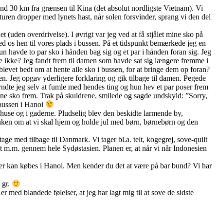
nd 30 km fra grænsen til Kina (det absolut nordligste Vietnam). Vi
turen dropper med lynets hast, når solen forsvinder, sprang vi den del
et (uden overdrivelse). I øvrigt var jeg ved at få stjålet mine sko på
d os hen til vores plads i bussen. På et tidspunkt bemærkede jeg en
 havde to par sko i hånden bag sig og et par i hånden foran sig. Jeg
e ikke? Jeg fandt frem til damen som havde sat sig længere fremme i
levet bedt om at hente alle sko i bussen, for at bringe dem op foran?
sen. Jeg opgav yderligere forklaring og gik tilbage til damen. Pegede
yndte jeg selv at fumle med hendes ting og hun hev et par poser frem
ine sko frem. Trak på skuldrene, smilede og sagde undskyld: ”Sorry,
 bussen i Hanoi
huse og i gaderne. Pludselig blev den beskidte larmende by,
tanken om at vi skal hjem og holde jul med børn, børnebørn og den
ge med tilbage til Danmark. Vi tager bl.a. telt, kogegrej, sove-quilt
elt m.m. gennem hele Sydøstasien. Planen er, at når vi når Indonesien
varer kan købes i Hanoi. Men kender du det at være på bar bund? Vi har
 gr.
 med blandede følelser, at jeg har lagt mig til at sove de sidste