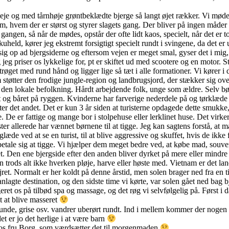
 veje og med tårnhøje grøntbeklædte bjerge så langt øjet rækker. Vi m
om, hvem der er størst og styrer slagets gang. Der bliver på ingen måder 
 gangen, så når de mødes, opstår der ofte lidt kaos, specielt, når det er t
held, kører jeg ekstremt forsigtigt specielt rundt i svingene, da det er
 sig op ad bjergsiderne og eftersom vejen er meget smal, gyser det i mig
eg priser os lykkelige for, pt er skiftet ud med scootere og en motor. S
røget med rund hånd og ligger lige så tæt i alle formationer. Vi kører 
om støtter den frodige jungle-region og landbrugsjord, der stækker sig ov
vi den lokale befolkning. Hårdt arbejdende folk, unge som ældre. Selv b
og båret på ryggen. Kvinderne har farverige nederdele på og tørklæde om
 efter det andet. Det er kun 3 år siden at turisterne opdagede dette smu
. De er fattige og mange bor i stolpehuse eller lerklinet huse. Det virker
ster allerede har vænnet børnene til at tigge. Jeg kan sagtens forstå, at man 
æde ved at se en turist, til at blive aggressive og skuffet, hvis de ikke 
betale sig at tigge. Vi hjælper dem meget bedre ved, at købe mad, souv
rket. Den ene bjergside efter den anden bliver dyrket på mere eller mindr
rods alt ikke hverken pløje, harve eller høste med. Vietnam er det lan
ret. Normalt er her koldt på denne årstid, men solen brager ned fra en ti
planlagte destination, og den sidste time vi kørte, var solen gået ned bag
ogeret os på tilbød spa og massage, og det røg vi selvfølgelig på. Først
t at blive masseret
unde, grise osv. vandrer uberørt rundt. Ind i mellem kommer der noge
t er jo det herlige i at være barn
s fru Borg, som værdsætter det til morgenmaden