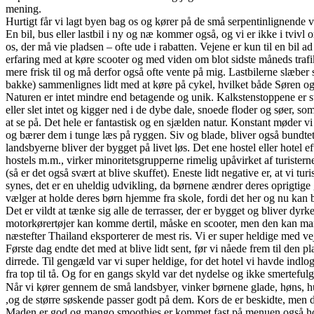
mening.
Hurtigt får vi lagt byen bag os og kører på de små serpentinlignende
En bil, bus eller lastbil i ny og næ kommer også, og vi er ikke i tvivl 
os, der må vie pladsen – ofte ude i rabatten. Vejene er kun til en bil ad
erfaring med at køre scooter og med viden om blot sidste måneds trafiku
mere frisk til og må derfor også ofte vente på mig. Lastbilerne slæber
bakke) sammenlignes lidt med at køre på cykel, hvilket både Søren og j
Naturen er intet mindre end betagende og unik. Kalkstenstoppene er st
eller slet intet og kigger ned i de dybe dale, snoede floder og søer, s
at se på. Det hele er fantastisk og en sjælden natur. Konstant møder 
og bærer dem i tunge læs på ryggen. Siv og blade, bliver også bundtet 
landsbyerne bliver der bygget på livet løs. Det ene hostel eller hotel
hostels m.m., virker minoritetsgrupperne rimelig upåvirket af turisterne
(så er det også svært at blive skuffet). Eneste lidt negative er, at vi turi
synes, det er en uheldig udvikling, da børnene ændrer deres oprigtige gl
vælger at holde deres børn hjemme fra skole, fordi det her og nu kan 
Det er vildt at tænke sig alle de terrasser, der er bygget og bliver dy
motorkørertøjer kan komme dertil, måske en scooter, men den kan man t
næstefter Thailand eksporterer de mest ris. Vi er super heldige med vej
Første dag endte det med at blive lidt sent, før vi nåede frem til den 
dirrede. Til gengæld var vi super heldige, for det hotel vi havde indl
fra top til tå. Og for en gangs skyld var det nydelse og ikke smertefulg
Når vi kører gennem de små landsbyer, vinker børnene glade, høns, h
,og de større søskende passer godt på dem. Kors de er beskidte, men de
Maden er god og mango smoothies er kommet fast på menuen også ho