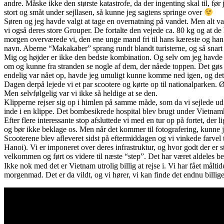
andre. Måske ikke den største katastrofe, da der ingenting skal til, før 
stort og småt under sejllasen, så kunne jeg sagtens springe over
Søren og jeg havde valgt at tage en overnatning på vandet. Men alt var 
vi også deres store Grouper. De fortalte den vejede ca. 80 kg og at d
morgen overværede vi, den ene unge mand fri til hans kæreste og han fi
navn. Aberne “Makakaber” sprang rundt blandt turisterne, og så snart 
Mig og højder er ikke den bedste kombination. Og selv om jeg havde t
om og kunne fra stranden se nogle af dem, der nåede toppen. Det gøs i
endelig var nået op, havde jeg umuligt kunne komme ned igen, og det v
Dagen derpå lejede vi et par scootere og kørte op til nationalparken. Øe
Men selvfølgelig var vi ikke så heldige at se den.
Klipperne rejser sig op i himlen på samme måde, som da vi sejlede ud 
inde i en klippe. Det bombesikrede hospital blev brugt under Vietnamkri
Efter flere interessante stop afsluttede vi med en tur op på fortet, d
og bør ikke beklage os. Men når det kommer til fotografering, kunne 
Scooterene blev afleveret sidst på eftermiddagen og vi vinkede farvel ti
Hanoi). Vi er imponeret over deres infrastruktur, og hvor godt der er s
velkommen og ført os videre til næste “step”. Det har været aldeles be
Ikke nok med det er Vietnam utrolig billig at rejse i. Vi har fået målt
morgenmad. Det er da vildt, og vi hører, vi kan finde det endnu billi