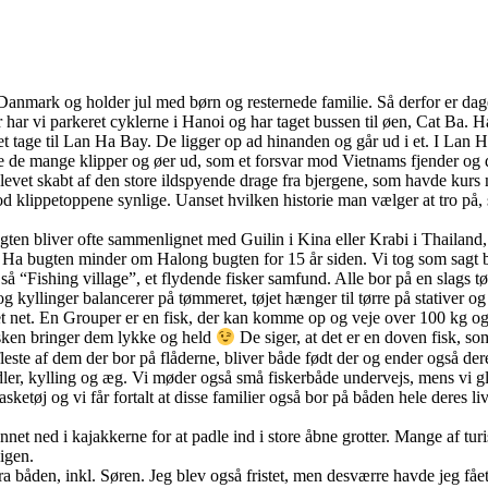
 Danmark og holder jul med børn og resternede familie. Så derfor er dage
r har vi parkeret cyklerne i Hanoi og har taget bussen til øen, Cat Ba. H
et tage til Lan Ha Bay. De ligger op ad hinanden og går ud i et. I Lan 
de de mange klipper og øer ud, som et forsvar mod Vietnams fjender og 
blevet skabt af den store ildspyende drage fra bjergene, som havde kur
lod klippetoppene synlige. Uanset hvilken historie man vælger at tro på,
n bliver ofte sammenlignet med Guilin i Kina eller Krabi i Thailand,
an Ha bugten minder om Halong bugten for 15 år siden. Vi tog som sagt b
så “Fishing village”, et flydende fisker samfund. Alle bor på en slags tø
yllinger balancerer på tømmeret, tøjet hænger til tørre på stativer og
 net. En Grouper er en fisk, der kan komme op og veje over 100 kg og 
fisken bringer dem lykke og held
De siger, at det er en doven fisk, s
este af dem der bor på flåderne, bliver både født der og ender også deres
nudler, kylling og æg. Vi møder også små fiskerbåde undervejs, mens vi 
ketøj og vi får fortalt at disse familier også bor på båden hele deres l
gennet ned i kajakkerne for at padle ind i store åbne grotter. Mange af tur
igen.
fra båden, inkl. Søren. Jeg blev også fristet, men desværre havde jeg få