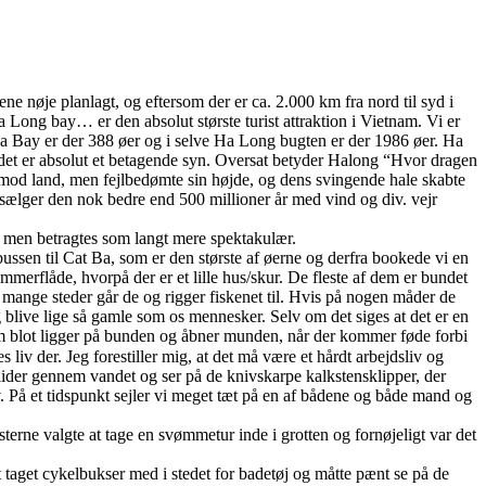
ne nøje planlagt, og eftersom der er ca. 2.000 km fra nord til syd i
a Long bay… er den absolut største turist attraktion i Vietnam. Vi er
Ha Bay er der 388 øer og i selve Ha Long bugten er der 1986 øer. Ha
det er absolut et betagende syn. Oversat betyder Halong “Hvor dragen
s mod land, men fejlbedømte sin højde, og dens svingende hale skabte
 sælger den nok bedre end 500 millioner år med vind og div. vejr
 men betragtes som langt mere spektakulær.
ussen til Cat Ba, som er den største af øerne og derfra bookede vi en
mmerflåde, hvorpå der er et lille hus/skur. De fleste af dem er bundet
 mange steder går de og rigger fiskenet til. Hvis på nogen måder de
blive lige så gamle som os mennesker. Selv om det siges at det er en
om blot ligger på bunden og åbner munden, når der kommer føde forbi
 liv der. Jeg forestiller mig, at det må være et hårdt arbejdsliv og
glider gennem vandet og ser på de knivskarpe kalkstensklipper, der
iv. På et tidspunkt sejler vi meget tæt på en af bådene og både mand og
isterne valgte at tage en svømmetur inde i grotten og fornøjeligt var det
et taget cykelbukser med i stedet for badetøj og måtte pænt se på de