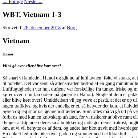
←
Forrige
Næste
→
WBT. Vietnam 1-3
Skrevet d.
26. december 2018
af
Borg
Vietnam
Hanoi
Vil vi gå over eller blive kørt over?
Så snart vi landede i Hanoi og gik ud af lufthavnen, følte vi straks, at 
til hotellet. Det var sent, så aftensmaden bestod af en gang minutnudle
Luftfugtigheden var høj, duftene var forskellige fra tunge, friske og m
kører over 5 mill. scootere på gaderne i Hanoi). Nogle af dem er pakke
eller blive kørt over? Umiddelbart vil jeg vove at påstå, at det er op t
ingen trafiklys, og hvis der endelig er et, så betyder det kun, at halvdele
Søren og jeg snor os igennem stræderne. Som oftes må vi gå ud på vejen,
forbi os med kun en knivskarp afstand, før vi risikerer at blive ramt e
dynger af tøj inde i deres små butikker og indtager deres frokost, nogl
om, at vi vil benytte os af dem, og andre har blot travlt med hverdagen
En enkelt fed rotte piler over gaden og smutter ned i et kloakhul.