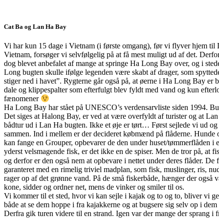
Cat Ba og Lan Ha Bay
Vi har kun 15 dage i Vietnam (i første omgang), før vi flyver hjem til
Vietnam, forsøger vi selvfølgelig på at få mest muligt ud af det. Derfo
dog blevet anbefalet af mange at springe Ha Long Bay over, og i sted
Long bugten skulle ifølge legenden være skabt af drager, som spytte
stiger ned i havet”. Rygterne går også på, at øerne i Ha Long Bay er 
dale og klippespalter som efterfulgt blev fyldt med vand og kun efter
fænomener
Ha Long Bay har stået på UNESCO’s verdensarvliste siden 1994. Bugte
Det siges at Halong Bay, er ved at være overfyldt af turister og at L
bådtur ud i Lan Ha bugten. Ikke et øje er tørt… Først sejlede vi ud og 
sammen. Ind i mellem er der decideret købmænd på flåderne. Hunde og k
kan fange en Grouper, opbevarer de den under huset/tømmerflåden i et
yderst velsmagende fisk, er det ikke en de spiser. Men de tror på, at 
og derfor er den også nem at opbevare i nettet under deres flåder. De fl
garanteret med en rimelig triviel madplan, som fisk, muslinger, ris, 
rager op af det grønne vand. På de små fiskerbåde, hænger der også vas
kone, sidder og ordner net, mens de vinker og smiler til os.
Vi kommer til et sted, hvor vi kan sejle i kajak og to og to, bliver vi 
både at se dem hoppe i fra kajakkerne og at bugsere sig selv op i dem 
Derfra gik turen videre til en strand. Igen var der mange der sprang i 