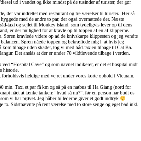
/diesel ud i vandet og ikke mindst på de tusinder af turister, der gør
 der var indrettet med restaurant og tre værelser til turister. Her så
og hyggede med de andre to par, der også overnattede der. Næste
d-taxi og sejlet til Monkey island, som tydeligvis lever op til dens
, er der mulighed for at kravle op til toppen af en af klipperne.
. Søren kravlede videre op ad de knivskarpe klippesten og jeg vendte
e balancen. Søren nåede toppen og bekræftede mig i, at hvis jeg
 kom tilbage uden skader, tog vi med båd-taxien tilbage til Cat Ba.
langur. Det anslås at der er under 70 vildtlevende tilbage i verden.
p ved “Hospital Cave” og som navnet indikerer, er det et hospital midt
 historie.
et forholdsvis heldige med vejret under vores korte ophold i Vietnam,
. 30 min. Taxi et par få km og så på en natbus til Ha Giang (nord for
i knapt nået at tænke tanken: “hvad så nu?”, før en person har budt os
 som vi har prøvet. Jeg håber billederne giver et godt indtryk
gge to. Sidstnævnte på rent værelse med to store senge og eget bad inkl.