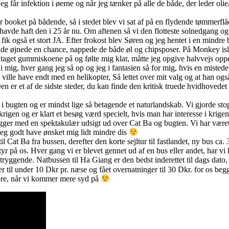
jeg får infektion i øerne og når jeg tænker på alle de både, der leder olie
booket på bådende, så i stedet blev vi sat af på en flydende tømmerflåde,
e havde haft den i 25 år nu. Om aftenen så vi den flotteste solnedgang 
k også et stort JA. Efter frokost blev Søren og jeg hentet i en mindre bå
de øjnede en chance, nappede de både øl og chipsposer. På Monkey island
aget gummiskoene på og følte mig klar, måtte jeg opgive halvvejs oppe
 mig, hver gang jeg så op og jeg i fantasien så for mig, hvis en misted
ille have endt med en helikopter, Så lettet over mit valg og at han også
n er et af de sidste steder, du kan finde den kritisk truede hvidhovedet 
i bugten og er mindst lige så betagende et naturlandskab. Vi gjorde sto
gen og er klart et besøg værd specielt, hvis man har interesse i krigens
er ligger med en spektakulær udsigt ud over Cat Ba og bugten. Vi har vær
jeg godt have ønsket mig lidt mindre dis
l Cat Ba fra bussen, derefter den korte sejltur til fastlandet, ny bus ca
tyr på os. Hver gang vi er blevet gennet ud af en bus eller andet, har v
tryggende. Natbussen til Ha Giang er den bedst inderettet til dags dato,
ider til under 10 Dkr pr. næse og fået overnatninger til 30 Dkr. for os be
gere, når vi kommer mere syd på