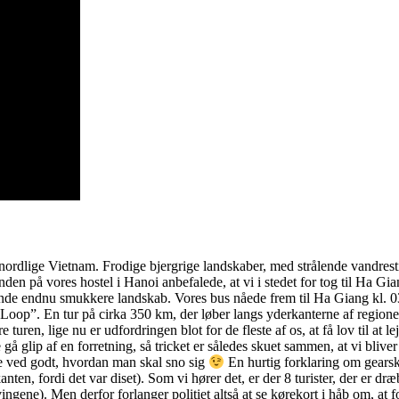
rdlige Vietnam. Frodige bjergrige landskaber, med strålende vandrestie
inden på vores hostel i Hanoi anbefalede, at vi i stedet for tog til Ha
nde endnu smukkere landskab. Vores bus nåede frem til Ha Giang kl. 03.00
Loop”. En tur på cirka 350 km, der løber langs yderkanterne af regione
e turen, lige nu er udfordringen blot for de fleste af os, at få lov til a
 gå glip af en forretning, så tricket er således skuet sammen, at vi bliver 
e ved godt, hvordan man skal sno sig
En hurtig forklaring om gearskif
nten, fordi det var diset). Som vi hører det, er der 8 turister, der er dræ
vingene). Men derfor forlanger politiet altså at se kørekort i håb om, at f