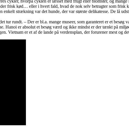
es cykler, hvorpå cyklen er læsset med frugt eller blomster, og mang
r frisk kød… eller i hvert fald, hvad de nok selv betragter som frisk kød.
å en enkelt strækning var det hunde, der var største delikatesse. De lå udst
et tur rundt. – Der er bl.a. mange museer, som garanteret er et besøg 
rne. Hanoi er absolut et besøg værd og ikke mindst er der tænkt på miljø
. Vietnam er et af de lande på verdensplan, der forurener mest og det s