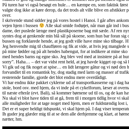
På turen har vi også besøgt en hule… en kæmpe en, som faktisk først e
valgte dog ikke at køre derop, da det trods alt ville blive en afstikk
over.
I skrivende stund sidder jeg på vores hostel i Hanoi. I går aftes ankom 
vejen hjem i bussen
Alle skal smide fodtøjet, når man går ind i bu
dame, der puslede længe med plastikposerne bag mit sæde. Af ren nysg
syntes dog at genkende min blå sål på skoene, som hun bar foran sig 
bussen og forklarede hende, at jeg godt ville have mine sko tilbage. 
Jeg henvendte mig til chaufføren og fik at vide, at hvis jeg manglede s
på mine fødder og på alt hendes habengut, for at indikere at mine sko
med hendes barns og egne sko. Jeg blev ved med at insistere på at hu
sorry”. Haha… – det var vidst rent held, at jeg havde kigget op og s
Vi gik ud og fik noget at spise… en lidt længere gåtur og vi nød den
forvandlet til en romantisk by, dog stadig med larm og masser af traf
resterende familie, gjorde det blot endnu mere overdådigt.
Vi har endnu ikke pakket cyklerne ud af transportkasserne og i dag har
stole, bord osv. med hjem, da vi inde på et cykelforum, læser at overna
til næste efterår (evt. Bali), så kommer børnene ud til os, og de kan h
Nu skal vi blot have tiden til at gå, frem til i morgen tidlig hvor vi
alle muligheder for at tage noget med hjem, men er fuldstændig lost i, 
Det er et super heldigt tidspunkt, vi skal hjem på. I dag viser tempera
Ih guder jeg glæder mig til at se dem alle derhjemme og klart, at børne
nætter, hm.