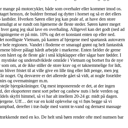
øder mange på motorcykler, både som overhaler eller kommer imod os.
taget hensyn, de buldrer fremad og dytter i hornet og så er det ellers
o lastbiler. Hverken Søren eller jeg kan prale af, at have den store
 umuligt at se rundt om hjørnerne de fleste steder. Søren kører meget
, hver gang jeg skal lave en overhaling. Alligevel kan det godt (ned ad
tigningerne er på min. 10% og det er konstant enten op eller ned.
i det nordligste Vietnam, på kanten af bjergene med spartansk autoværn
er hele regionen. Vandet i floderne er smaragd grønt og helt fantastisk
ørnene bliver pålagt hårdt arbejde i markerne. Enten fælder de grene
 håret og de fleste går i små klipklapper eller sågar bare fødder. I
kke, mystiske og underudviklede område i Vietnam og bortset fra de nye
 som om, at de ikke stiller de store krav og er taknemmelige for lidt,
bliver fristet til at ville give en lille ting eller lidt penge, men jeg
får noget. Og desværre er det allerede gået så vidt, at nogle forældre
enirs og overnatninger m.m.
e stejle bjergskråninger. Og mest imponerende er det, at der ingen
d, der eksporterer mest sort peber og cashew nuts i hele verden og
ldels skyfri himmel, så vi har alt imellem 20-24 gr. midt på dagen.
 bjergene. Uff… det var en kold oplevelse og vi frøs begge så vi
 i dampbad, derefter i træ-balje med varmt te-vand og dernæst massage
n trækkende med en ko. De helt små børn render ofte med numsen bar