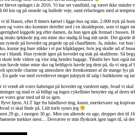
r blevet opdaget i år 2016. Vi har set vandfald, og været ikke mindre e
er på 60 km og på snoede og hullede veje, samt erfarringen med at tempera
vi til Hanoi, efter 8 timers kørsel i ligge-bus og min. 2.000 tryk på horn
ssen og vores sko kommer derefter ned i en skraldepose, som vi tager me
errighed kiggede jeg efter damen, da hun igen gik fremad i bussen. Hun
og straks tjekkede jeg om mine sko stadig lå bag mit sæde. Det gjorde d
Hun rystede på hovedet og pegede op på chaufføren. Ja, måske, var hun b
ko, kunne jeg bare stikke i et par klipklapper, hvis jeg skulle ud af bus
 var i blandt. Hun rystede igen på hovedet og trak på skuldrene. Så beg
n skule lede videre og vise mig hendes bagage. Tilsidst hev hun også m
å hun havde mine mine sko og heldigvis havde jeg dem på, da vi steg af
 helt specielle charme og atmosfære der fremkommer af de mange lys på 
ik. En gade var med overdrevet meget julepynt til salg i butikkerne og 
 vi vendt alt vores habengut på hovedet og vurderet nøje, hvad vi skal ta
tninger og mad er så billigt og ingen cykellister benytter sig af deres t
ave vores gear med ud til os igen.
 skal flyve hjem. ALT lige fra håndlavet ting, kunst, mærkevarer og kopi
hvad vi skal finde på. Lidt træls synes jeg
turen 29 gr., i morgen 30 gr.. Men om allerede en uge, dropper den til 16
børnene trækker mest… Desværre er min flyskræk igen taget til, så det er