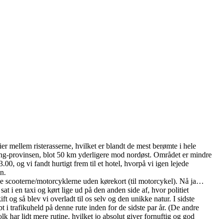
r mellem risterasserne, hvilket er blandt de mest berømte i hele
 Giang-provinsen, blot 50 km yderligere mod nordøst. Området er mindre
, og vi fandt hurtigt frem til et hotel, hvorpå vi igen lejede
n.
t leje scooterne/motorcyklerne uden kørekort (til motorcykel). Nå ja…
sat i en taxi og kørt lige ud på den anden side af, hvor politiet
t og så blev vi overladt til os selv og den unikke natur. I sidste
bt i trafikuheld på denne rute inden for de sidste par år. (De andre
olk har lidt mere rutine, hvilket jo absolut giver fornuftig og god