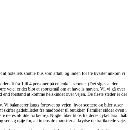
t af hotellets shuttle-bus som aftalt, og inden for tre kvarter ankom vi
er alt fra 1 til 4 personer på en enkelt scooter. (Det siges at der
re veje, er det blot et spørgsmål om at have is maven. Vil vi gå over
ld end forstand at komme helskindet over vejen. De fleste steder er der
. Vi balancerer langs fortovet og vejen, hvor scottere og biler suser
t skifter gadebilledet fra madboder til butikker. Familier sidder oven i
re deres afdøde forfædre). Nogle råber til os fra deres cykel taxi i håb
 ser sig nøje for, alt imens de mønstrer at krydse de trafikerede veje.