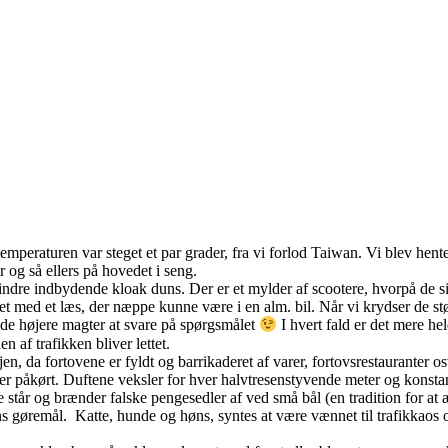
temperaturen var steget et par grader, fra vi forlod Taiwan. Vi blev hente
r og så ellers på hovedet i seng.
indre indbydende kloak duns. Der er et mylder af scootere, hvorpå de sidd
t med et læs, der næppe kunne være i en alm. bil. Når vi krydser de stør
il de højere magter at svare på spørgsmålet
I hvert fald er det mere he
n af trafikken bliver lettet.
 da fortovene er fyldt og barrikaderet af varer, fortovsrestauranter osv
ller påkørt. Duftene veksler for hver halvtresenstyvende meter og konstan
e står og brænder falske pengesedler af ved små bål (en tradition for at æ
s gøremål. Katte, hunde og høns, syntes at være vænnet til trafikkaos og