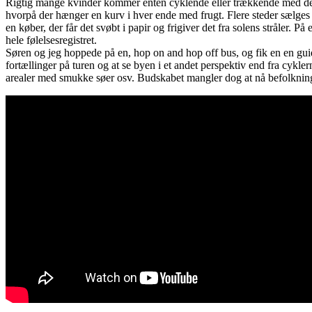
Rigtig mange kvinder kommer enten cyklende eller trækkende med der
hvorpå der hænger en kurv i hver ende med frugt. Flere steder sælges de
en køber, der får det svøbt i papir og frigiver det fra solens stråler. P
hele følelsesregistret.
Søren og jeg hoppede på en, hop on and hop off bus, og fik en en guid
fortællinger på turen og at se byen i et andet perspektiv end fra cykle
arealer med smukke søer osv. Budskabet mangler dog at nå befolkningen