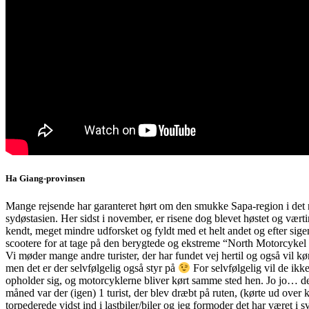
Ha Giang-provinsen
Mange rejsende har garanteret hørt om den smukke Sapa-region i det no
sydøstasien. Her sidst i november, er risene dog blevet høstet og vært
kendt, meget mindre udforsket og fyldt med et helt andet og efter sige
scootere for at tage på den berygtede og ekstreme “North Motorcykel 
Vi møder mange andre turister, der har fundet vej hertil og også vil kør
men det er der selvfølgelig også styr på
For selvfølgelig vil de ikke
opholder sig, og motorcyklerne bliver kørt samme sted hen. Jo jo… d
måned var der (igen) 1 turist, der blev dræbt på ruten, (kørte ud over ka
torpederede vidst ind i lastbiler/biler og jeg formoder det har været i s