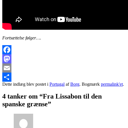
Fortsættelse følger….
Facebook
Mastodon
Email
Dette indlæg blev postet i
Portugal
af
Borg
. Bogmærk
permalink'et
.
Share
4 tanker om “
Fra Lissabon til den
spanske grænse
”