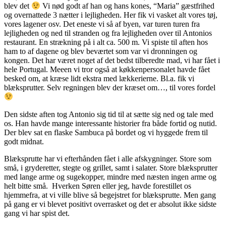
blev det
Vi nød godt af han og hans kones, “Maria” gæstfrihed
og overnattede 3 nætter i lejligheden. Her fik vi vasket alt vores tøj,
vores lagener osv. Det eneste vi så af byen, var turen turen fra
lejligheden og ned til stranden og fra lejligheden over til Antonios
restaurant. En strækning på i alt ca. 500 m. Vi spiste til aften hos
ham to af dagene og blev beværtet som var vi dronningen og
kongen. Det har været noget af det bedst tilberedte mad, vi har fået i
hele Portugal. Meeen vi tror også at køkkenpersonalet havde fået
besked om, at kræse lidt ekstra med lækkerierne. Bl.a. fik vi
blæksprutter. Selv regningen blev der kræset om…, til vores fordel
Den sidste aften tog Antonio sig tid til at sætte sig ned og tale med
os. Han havde mange interessante historier fra både fortid og nutid.
Der blev sat en flaske Sambuca på bordet og vi hyggede frem til
godt midnat.
Blæksprutte har vi efterhånden fået i alle afskygninger. Store som
små, i gryderetter, stegte og grillet, samt i salater. Store blæksprutter
med lange arme og sugekopper, mindre med næsten ingen arme og
helt bitte små. Hverken Søren eller jeg, havde forestillet os
hjemmefra, at vi ville blive så begejstret for blæksprutte. Men gang
på gang er vi blevet positivt overrasket og det er absolut ikke sidste
gang vi har spist det.