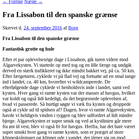
←
Forrige
Næste
→
Fra Lissabon til den spanske grænse
Skrevet d.
24. september 2016
af
Borg
Fra Lissabon til den spanske grænse
Fantastisk grotte og hule
Efter et par oplevelsesrige dage i Lissabon, gik turen videre mod
Algarvekysten. Vi startede op med tog og en lille færge og undgik
derved en stærk trafikkeret og ikke mindst bakket vej, på ca. 50 km.
Efter færgeturen, cyklede vi på flad vej og fortsatte ad en smal tange
ind i landet, ca. 40 km, hvorefter vi wildcamperede. De
efterfølgende dage cyklede vi henholdsvis inde i landet, samt ved
kysten. Hver gang vi ramte kysten var der masser af havgus, hvilket
var koldt og også lidt kedeligt, da det begrænsede oplevelsen af,
hvad vi passerede. Så hurtigt søgte vi væk fra kysten og droppede
også at cykle ud til spidsen af? Dagen, hvor vi ramte Algarvekysten,
havde vi heldigvis vinden i ryggen og blev udfordret af lidt mindre
bjerge. Algarvekysten er super smuk og ved at kystlinien går mere
fra øst til vest, blev vi også fri for havgus. Herfra, har det bare været
super smukt hver gang vi ramte kysten, som er præget af store
klippeskråninger og klipper ude i vandet, der tårner sig op mod