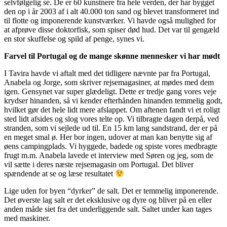
selvfølgelig se. De er 60 kunstnere fra hele verden, der har bygget
den op i år 2003 af i alt 40.000 ton sand og blevet transformeret ind
til flotte og imponerende kunstværker. Vi havde også mulighed for
at afprøve disse doktorfisk, som spiser død hud. Det var til gengæld
en stor skuffelse og spild af penge, synes vi.
Farvel til Portugal og de mange skønne mennesker vi har mødt
I Tavira havde vi aftalt med det tidligere nævnte par fra Portugal,
Anabela og Jorge, som skriver rejsemagasiner, at mødes med dem
igen. Gensynet var super glædeligt. Dette er tredje gang vores veje
krydser hinanden, så vi kender efterhånden hinanden temmelig godt,
hvilket gør det hele lidt mere afslappet. Om aftenen fandt vi et roligt
sted lidt afsides og slog vores telte op. Vi tilbragte dagen derpå, ved
stranden, som vi sejlede ud til. En 15 km lang sandstrand, der er på
en meget smal ø. Her bor ingen, udover at man kan benytte sig af
øens campingplads. Vi hyggede, badede og spiste vores medbragte
frugt m.m. Anabela lavede et interview med Søren og jeg, som de
vil sætte i deres næste rejsemagasin om Portugal. Det bliver
spændende at se og læse resultatet
Lige uden for byen “dyrker” de salt. Det er temmelig imponerende.
Det øverste lag salt er det eksklusive og dyre og bliver på en eller
anden måde siet fra det underliggende salt. Saltet under kan tages
med maskiner.