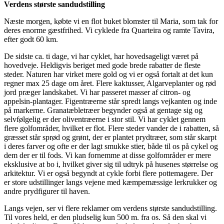
Verdens største sandudstilling
Næste morgen, købte vi en flot buket blomster til Maria, som tak for
deres enorme gæstfrihed. Vi cyklede fra Quarteira og ramte Tavira,
efter godt 60 km.
De sidste ca. ti dage, vi har cyklet, har hovedsageligt været på
hovedveje. Heldigvis beriget med gode brede rabatter de fleste
steder. Naturen har virket mere gold og vi er også fortalt at det kun
regner max 25 dage om året. Flere kaktusser, Algarveplanter og rød
jord præger landskabet. Vi har passeret masser af citron- og
appelsin-plantager. Figentræerne står spredt langs vejkanten og inde
på markerne. Granatæbletræer begynder også at gentage sig og
selvfølgelig er der oliventræerne i stor stil. Vi har cyklet gennem
flere golfområder, hvilket er flot. Flere steder vander de i rabatten, så
græsset står sprød og grønt, der er plantet prydtræer, som står skarpt
i deres farver og ofte er der lagt smukke stier, både til os på cykel og
dem der er til fods. Vi kan fornemme at disse golfområder er mere
eksklusive at bo i, hvilket giver sig til udtryk på husenes størrelse og
arkitektur. Vi er også begyndt at cykle forbi flere pottemagere. Der
er store udstillinger langs vejene med kæmpemæssige lerkrukker og
andre prydfigurer til haven.
Langs vejen, ser vi flere reklamer om verdens største sandudstilling.
Til vores held, er den pludselig kun 500 m. fra os. Så den skal vi