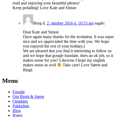
road and enjoying your beautiful photos!
Keep pedalling! Love Kate and Simon
Borg
d.
2. oktober 2016 d. 10:33 am
sagde:
Dear Kate and Simon
Once again many thanks for the invitation. It was super
nice and we appreciated the time with you. We hope
you enjoyed the rest of your holiday;)
We are pleased that you find it interesting to follow us
and we hope that google translate, does an ok job, so it
makes sense for you? Likewise I hope my english
makes sense as well
Take care! Love Søren and
Birgit
Primary
Menu
Sidebar
Forside
Widget
Om Birgit & Søren
Area
Optakten
Pakkeliste
Blog
Ruten