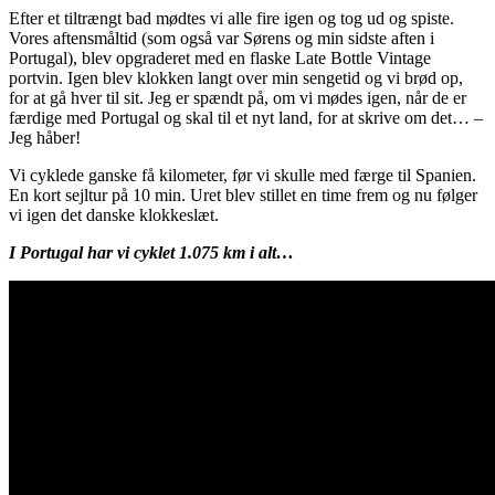
Efter et tiltrængt bad mødtes vi alle fire igen og tog ud og spiste.
Vores aftensmåltid (som også var Sørens og min sidste aften i
Portugal), blev opgraderet med en flaske Late Bottle Vintage
portvin. Igen blev klokken langt over min sengetid og vi brød op,
for at gå hver til sit. Jeg er spændt på, om vi mødes igen, når de er
færdige med Portugal og skal til et nyt land, for at skrive om det… –
Jeg håber!
Vi cyklede ganske få kilometer, før vi skulle med færge til Spanien.
En kort sejltur på 10 min. Uret blev stillet en time frem og nu følger
vi igen det danske klokkeslæt.
I Portugal har vi cyklet 1.075 km i alt…