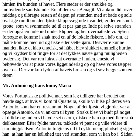
himlen fra bunden af havet. Flere steder er der smukke og
indbydende sandstrande. En af dem var Benagil. Vi ankom lidt over
middag og tilbragte resten af dagen på stranden med at bade og sole
os. Lige rundt om den første klippevæg ude i vandet, er der en smuk
grotte, som vi svømmede ud til et par gange. Inde på selve stranden
er der også en hule ind under klippen og her overnattede vi. Søren
forsøgte at komme i snak med en af de lokale fiskere, i håb om, at
måtte komme med ud og fiske eller sætte garn. Desværre kunne
manden ikke et klap engelsk, så håbet blev slukket temmelig hurtigt
og vi krydser blot fingre for at det lykkes næste gang muligheden
byder sig. Det var ren luksus at overnatte i hulen, eneste vi
behøvede var at puste vores liggeunderlag op og have vores tæpper
over os. Der var kun lyden af havets brusen og vi sov begge som en
drøm.
Mr. Antonio og hans kone, Maria
Vores Portugisiske politivenner, som jeg tidligere har berettet om,
havde sagt, at hvis vi kom til Quarteira, skulle vi hilse på deres ven
Antonio, som har en restaurant. Noget af det første vi gjorde, var at
opsøge Antonio, da vi ankom til byen. Straks blev vi budt på noget
at drikke og inden vi havde set os om, diskede han op med flere små
delikatesser. Efter fyldte maver, takkede vi pænt og ville videre til
campingpladsen. Antonio fulgte os ud til cyklerne og pludselig siger
han, at han har en lejlighed tæt ved stranden, som vi kan bo i. Sådan